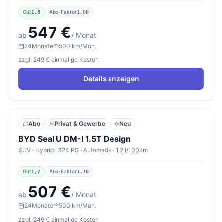
Gut
Abo-Faktor
1,6
1,09
547 €
ab
/ Monat
24
Monate
500 km/Mon.
zzgl. 249 € einmalige Kosten
Details anzeigen
Abo
Privat & Gewerbe
Neu
BYD Seal U DM-I 1.5T Design
SUV · Hybrid · 324 PS · Automatik · 1,2 l/100km
Gut
Abo-Faktor
1,7
1,10
507 €
ab
/ Monat
24
Monate
500 km/Mon.
zzgl. 249 € einmalige Kosten