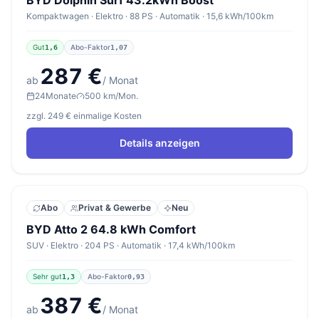
BYD Dolphin Surf 43.2kWh Boost
Kompaktwagen · Elektro · 88 PS · Automatik · 15,6 kWh/100km
Gut
Abo-Faktor
1,6
1,07
287 €
ab
/ Monat
24
Monate
500 km/Mon.
zzgl. 249 € einmalige Kosten
Details anzeigen
Abo
Privat & Gewerbe
Neu
BYD Atto 2 64.8 kWh Comfort
SUV · Elektro · 204 PS · Automatik · 17,4 kWh/100km
Sehr gut
Abo-Faktor
1,3
0,93
387 €
ab
/ Monat