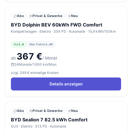
Abo
Privat & Gewerbe
Neu
BYD Dolphin BEV 60kWh FWD Comfort
Kompaktwagen · Elektro · 204 PS · Automatik · 15,9 kWh/100km
Gut
Abo-Faktor
1,6
1,09
367 €
ab
/ Monat
24
Monate
500 km/Mon.
zzgl. 249 € einmalige Kosten
Details anzeigen
Abo
Privat & Gewerbe
Neu
BYD Sealion 7 82.5 kWh Comfort
SUV · Elektro · 313 PS · Automatik