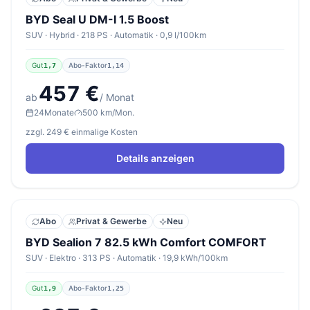
BYD Seal U DM-I 1.5 Boost
SUV · Hybrid · 218 PS · Automatik · 0,9 l/100km
Gut
Abo-Faktor
1,7
1,14
457 €
ab
/ Monat
24
Monate
500 km/Mon.
zzgl. 249 € einmalige Kosten
Details anzeigen
Abo
Privat & Gewerbe
Neu
BYD Sealion 7 82.5 kWh Comfort COMFORT
SUV · Elektro · 313 PS · Automatik · 19,9 kWh/100km
Gut
Abo-Faktor
1,9
1,25