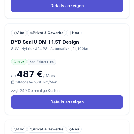
Details anzeigen
Abo
Privat & Gewerbe
Neu
BYD Seal U DM-I 1.5T Design
SUV · Hybrid · 324 PS · Automatik · 1,2 l/100km
Gut
Abo-Faktor
1,6
1,06
487 €
ab
/ Monat
24
Monate
500 km/Mon.
zzgl. 249 € einmalige Kosten
Details anzeigen
Abo
Privat & Gewerbe
Neu