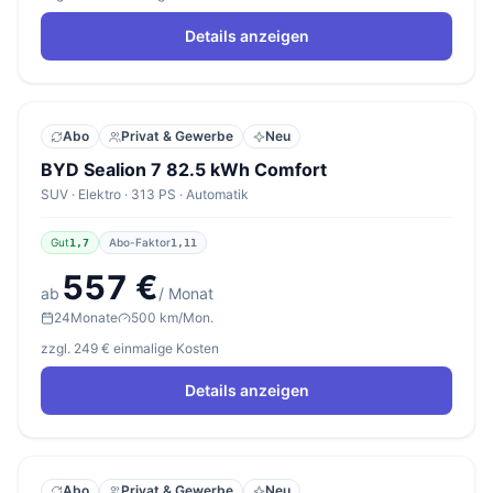
Details anzeigen
Abo
Privat & Gewerbe
Neu
BYD Sealion 7 82.5 kWh Comfort
SUV · Elektro · 313 PS · Automatik
Gut
Abo-Faktor
1,7
1,11
557 €
ab
/ Monat
24
Monate
500 km/Mon.
zzgl. 249 € einmalige Kosten
Details anzeigen
Abo
Privat & Gewerbe
Neu