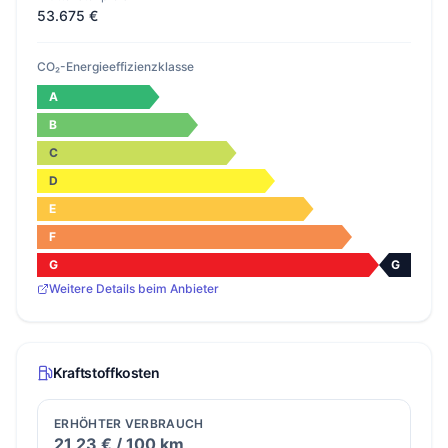
53.675 €
CO₂-Energieeffizienzklasse
A
B
C
D
E
F
G
G
Weitere Details beim Anbieter
Kraftstoffkosten
ERHÖHTER VERBRAUCH
21,23 € / 100 km