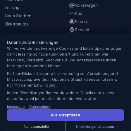
Volkswagen
Leasing
Audi
Nach Städten
Skoda
Elektroautos
Renault
Datenschutz-Einstellungen
INFORMATIONEN
Wir verwenden notwendige Cookies und lokale Speicherungen,
damit leasing-point.de funktioniert und Funktionen wie
Anbieterübersicht
Merkliste, Vergleich, Suchverlauf und Anzeigeeinstellungen
Blog
bereitgestellt werden können.
Redaktion
Partner-Klicks erfassen wir serverseitig zur Abrechnung und
Missbrauchsprävention. Optionale Statistikdienste nutzen wir
Impressum
nur mit deiner Einwilligung.
Datenschutz
In den Einstellungen findest du weitere Details und kannst
Cookie-Einstellungen
deine Auswahl jederzeit ändern oder widerrufen.
Impressum
Datenschutz
Alle akzeptieren
© 2026 Leasing Point — Alle Angaben ohne Gewähr.
* Preise inkl. MwSt., Laufzeit- und km-Paket-abhängig. Details beim
Nur essenzielle
Einstellungen anpassen
jeweiligen Anbieter.