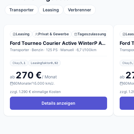
Transporter
Leasing
Verbrenner
Leasing
Privat & Gewerbe
Tageszulassung
Leas
Ford Tourneo Courier Active WinterP ACC Nav Kam TotW
Transporter · Benzin · 125 PS · Manuell · 6,7 l/100km
Transpor
Okay
Leasingfaktor
Okay
3,1
0,92
3,
270 €
2
ab
/ Monat
ab
60
Monate
5.000 km/J.
60
Mo
zzgl. 1.290 € einmalige Kosten
zzgl. 1.
Details anzeigen