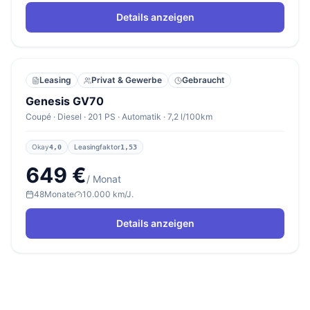
Details anzeigen
Leasing
Privat & Gewerbe
Gebraucht
Genesis GV70
Coupé · Diesel · 201 PS · Automatik · 7,2 l/100km
Okay
Leasingfaktor
4,0
1,53
649 €
/ Monat
48
Monate
10.000 km/J.
Details anzeigen