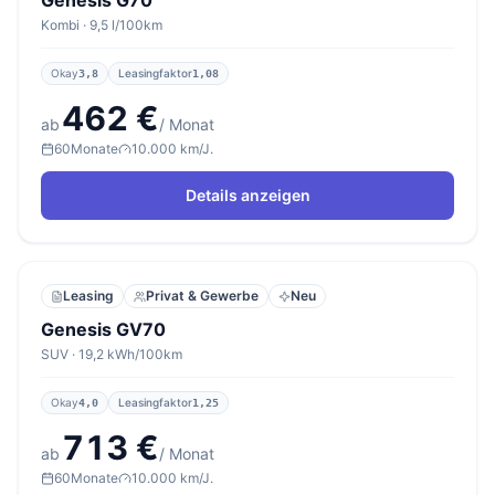
Genesis G70
Kombi · 9,5 l/100km
Okay
Leasingfaktor
3,8
1,08
462 €
ab
/ Monat
60
Monate
10.000 km/J.
Details anzeigen
Leasing
Privat & Gewerbe
Neu
Genesis GV70
SUV · 19,2 kWh/100km
Okay
Leasingfaktor
4,0
1,25
713 €
ab
/ Monat
60
Monate
10.000 km/J.