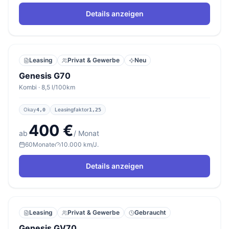
Details anzeigen
Leasing
Privat & Gewerbe
Neu
Genesis G70
Kombi · 8,5 l/100km
Okay
Leasingfaktor
4,0
1,25
400 €
ab
/ Monat
60
Monate
10.000 km/J.
Details anzeigen
Leasing
Privat & Gewerbe
Gebraucht
Genesis GV70