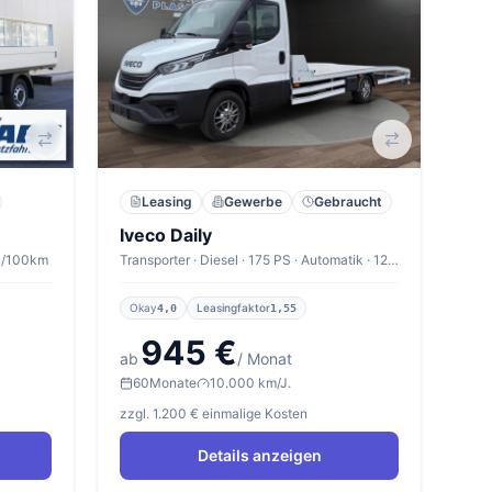
Leasing
Gewerbe
Gebraucht
Iveco Daily
0 l/100km
Transporter · Diesel · 175 PS · Automatik · 12,0 l/100km
Okay
Leasingfaktor
4,0
1,55
945 €
ab
/ Monat
60
Monate
10.000 km/J.
zzgl. 1.200 € einmalige Kosten
Details anzeigen