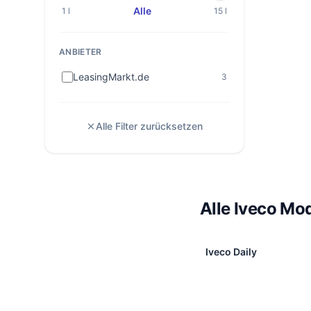
Alle
1 l
15 l
ANBIETER
LeasingMarkt.de
3
Alle Filter zurücksetzen
Alle Iveco Mod
Iveco Daily