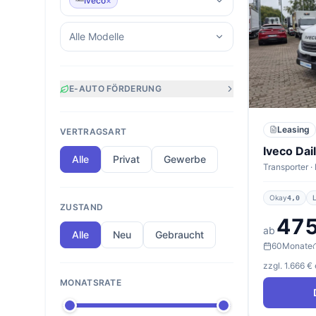
Iveco
×
Alle Modelle
E-AUTO FÖRDERUNG
Leasing
VERTRAGSART
Iveco Dai
Alle
Privat
Gewerbe
Okay
4,0
ZUSTAND
475
ab
Alle
Neu
Gebraucht
60
Monate
zzgl. 1.666 €
MONATSRATE