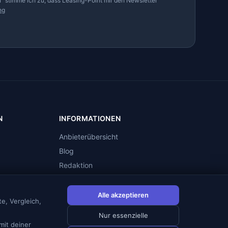
" stimme ich zu, dass Leasing-Point mir den Newsletter
ng
N
INFORMATIONEN
Anbieterübersicht
Blog
Redaktion
Impressum
Datenschutz
Alle akzeptieren
e, Vergleich,
Cookie-Einstellungen
Nur essenzielle
mit deiner