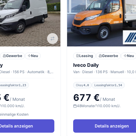
Gewerbe
Neu
Leasing
Gewerbe
Neu
ly
Iveco Daily
Transporter · Diesel · 156 PS · Automatik · 8,6 l/100km
Van · Diesel · 136 PS · Manuell · 10,
Leasingfaktor
Okay
Leasingfaktor
1,23
4,0
1,54
 €
677 €
/ Monat
/ Monat
10.000 km/J.
48
Monate
10.000 km/J.
 einmalige Kosten
Details anzeigen
Details anzeigen