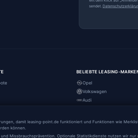
Mit dem Klick auf „Anmelden
sendet.
Datenschutzerkläru
TE
BELIEBTE LEASING-MARKE
bote
Opel
Volkswagen
Audi
dten
Skoda
os
Renault
ngen, damit leasing-point.de funktioniert und Funktionen wie Merklist
erden können.
 und Missbrauchsprävention. Optionale Statistikdienste nutzen wir nur 