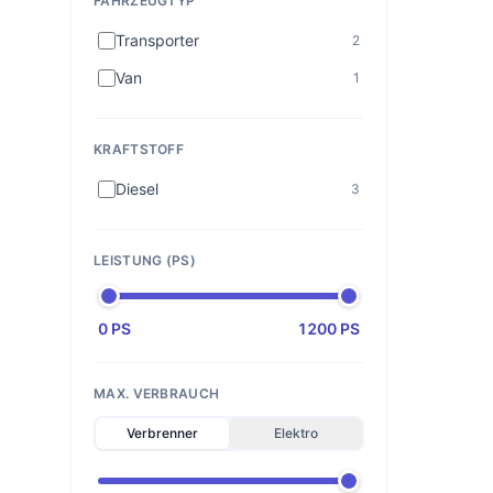
FAHRZEUGTYP
Transporter
2
Van
1
KRAFTSTOFF
Diesel
3
LEISTUNG (PS)
0 PS
1200 PS
MAX. VERBRAUCH
Verbrenner
Elektro