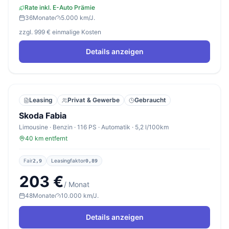
Rate inkl. E-Auto Prämie
36
Monate
5.000 km/J.
zzgl. 999 € einmalige Kosten
Details anzeigen
Leasing
Privat & Gewerbe
Gebraucht
Skoda Fabia
Limousine · Benzin · 116 PS · Automatik · 5,2 l/100km
40 km entfernt
Fair
Leasingfaktor
2,9
0,89
203 €
/ Monat
48
Monate
10.000 km/J.
Details anzeigen