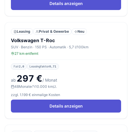
Details anzeigen
Leasing
Privat & Gewerbe
Neu
Volkswagen T-Roc
SUV · Benzin · 150 PS · Automatik · 5,7 l/100km
27 km entfernt
Fair
Leasingfaktor
2,0
0,71
297 €
ab
/ Monat
48
Monate
10.000 km/J.
zzgl. 1.199 € einmalige Kosten
Details anzeigen