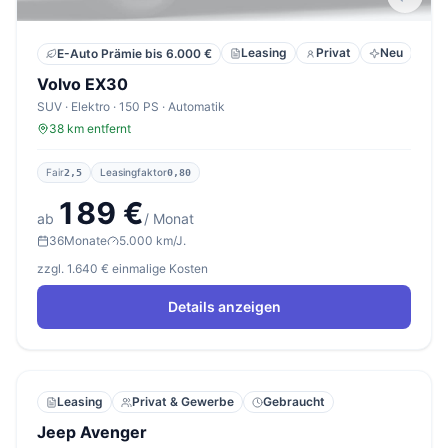
Leasing
Privat
Neu
E-Auto Prämie bis 6.000 €
Volvo EX30
SUV · Elektro · 150 PS · Automatik
38 km entfernt
Fair
Leasingfaktor
2,5
0,80
189 €
ab
/ Monat
36
Monate
5.000 km/J.
zzgl. 1.640 € einmalige Kosten
Details anzeigen
Leasing
Privat & Gewerbe
Gebraucht
Jeep Avenger