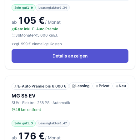
Sehr gut
Leasingfaktor
1,0
0,34
105 €
ab
/ Monat
Rate inkl. E-Auto Prämie
36
Monate
5.000 km/J.
zzgl. 999 € einmalige Kosten
Details anzeigen
Leasing
Privat
Neu
E-Auto Prämie bis 6.000 €
MG S5 EV
SUV · Elektro · 258 PS · Automatik
46 km entfernt
Sehr gut
Leasingfaktor
1,3
0,47
176 €
ab
/ Monat