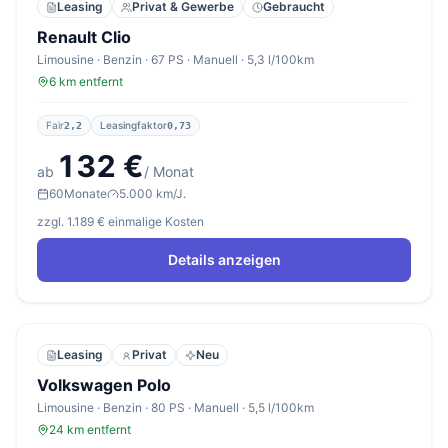
Leasing
Privat & Gewerbe
Gebraucht
Renault Clio
Limousine · Benzin · 67 PS · Manuell · 5,3 l/100km
6 km entfernt
Fair
Leasingfaktor
2,2
0,73
132 €
ab
/ Monat
60
Monate
5.000 km/J.
zzgl. 1.189 € einmalige Kosten
Details anzeigen
Leasing
Privat
Neu
Volkswagen Polo
Limousine · Benzin · 80 PS · Manuell · 5,5 l/100km
24 km entfernt