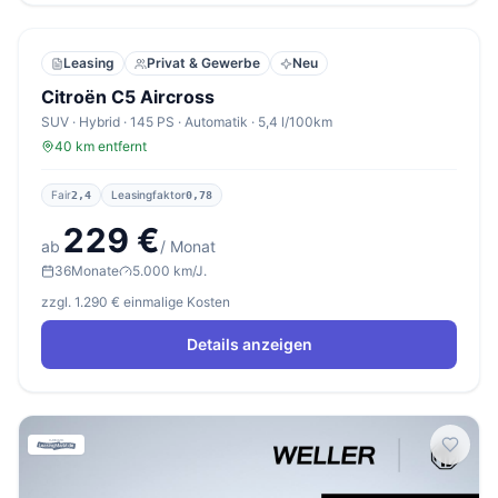
Leasing
Privat & Gewerbe
Neu
Citroën C5 Aircross
SUV · Hybrid · 145 PS · Automatik · 5,4 l/100km
40 km entfernt
Fair
Leasingfaktor
2,4
0,78
229 €
ab
/ Monat
36
Monate
5.000 km/J.
zzgl. 1.290 € einmalige Kosten
Details anzeigen