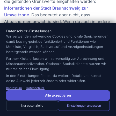
die geltenden Grenzwerte eingehalten werden:
Informationen der Stadt Braunschweig zur
Umweltzone
. Das bedeutet aber nicht, dass
Abgasnormen unwichtig sind. Wenn du auch in andere
Städte fährst, können Umweltzonen, Parkregelungen
Datenschutz-Einstellungen
oder künftige Vorgaben trotzdem eine Rolle spielen.
Wir verwenden notwendige Cookies und lokale Speicherungen,
Ein moderner Benziner, Hybrid oder Stromer ist
damit leasing-point.de funktioniert und Funktionen wie
Merkliste, Vergleich, Suchverlauf und Anzeigeeinstellungen
deshalb oft zukunftssicherer als ein älteres Fahrzeug
bereitgestellt werden können.
mit unklarer Restwertentwicklung.
Partner-Klicks erfassen wir serverseitig zur Abrechnung und
Missbrauchsprävention. Optionale Statistikdienste nutzen wir
Die Ladeinfrastruktur ist ein weiterer Punkt. Die Stadt
nur mit deiner Einwilligung.
Braunschweig nennt auf ihrer Stromtankstellen-Seite
In den Einstellungen findest du weitere Details und kannst
deine Auswahl jederzeit ändern oder widerrufen.
mehr als 1.100 öffentlich zugängliche Ladepunkte,
Stand 03. Juni 2026:
Stromtankstellen in
Impressum
Datenschutz
Braunschweig
. Das spricht grundsätzlich für E-Auto-
Alle akzeptieren
Leasing, ersetzt aber nicht die persönliche Prüfung.
Nur essenzielle
Einstellungen anpassen
Entscheidend ist, ob du zu Hause, am Arbeitsplatz
oder regelmäßig in der Nähe deiner üblichen Wege