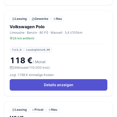
Leasing
Gewerbe
Neu
Volkswagen Polo
Limousine · Benzin · 80 PS · Manuell · 5,4 l/100km
24 km entfernt
Fair
Leasingfaktor
2,9
0,90
118 €
/ Monat
24
Monate
10.000 km/J.
zzgl. 1.768 € einmalige Kosten
Details anzeigen
Leasing
Privat
Neu