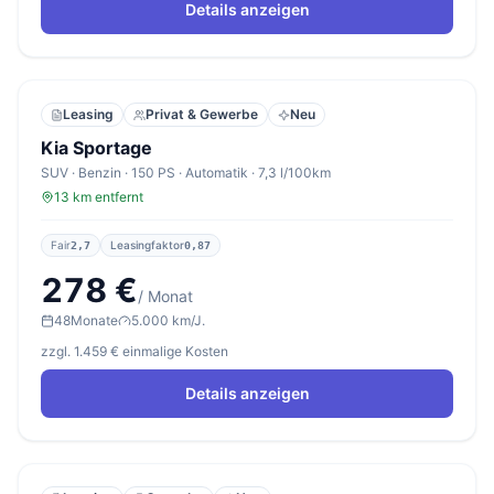
Details anzeigen
Leasing
Privat & Gewerbe
Neu
Kia Sportage
SUV · Benzin · 150 PS · Automatik · 7,3 l/100km
13 km entfernt
Fair
Leasingfaktor
2,7
0,87
278 €
/ Monat
48
Monate
5.000 km/J.
zzgl. 1.459 € einmalige Kosten
Details anzeigen