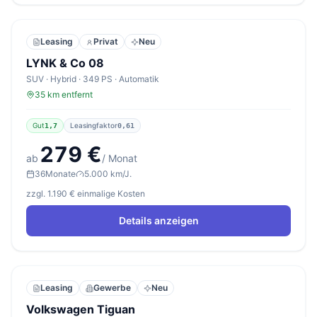
Leasing
Privat
Neu
LYNK & Co 08
SUV · Hybrid · 349 PS · Automatik
35 km entfernt
Gut
Leasingfaktor
1,7
0,61
279 €
ab
/ Monat
36
Monate
5.000 km/J.
zzgl. 1.190 € einmalige Kosten
Details anzeigen
Leasing
Gewerbe
Neu
Volkswagen Tiguan