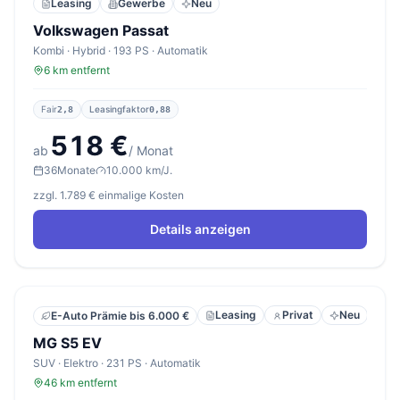
Leasing
Gewerbe
Neu
Volkswagen Passat
Kombi · Hybrid · 193 PS · Automatik
6 km entfernt
Fair
Leasingfaktor
2,8
0,88
518 €
ab
/ Monat
36
Monate
10.000 km/J.
zzgl. 1.789 € einmalige Kosten
Details anzeigen
Leasing
Privat
Neu
E-Auto Prämie bis 6.000 €
MG S5 EV
SUV · Elektro · 231 PS · Automatik
46 km entfernt