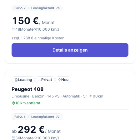
Fair
Leasingfaktor
2,2
0,74
150 €
/ Monat
48
Monate
10.000 km/J.
zzgl. 1.768 € einmalige Kosten
Details anzeigen
Leasing
Privat
Neu
Peugeot 408
Limousine · Benzin · 145 PS · Automatik · 5,1 l/100km
18 km entfernt
Fair
Leasingfaktor
2,3
0,77
292 €
ab
/ Monat
36
Monate
10.000 km/J.