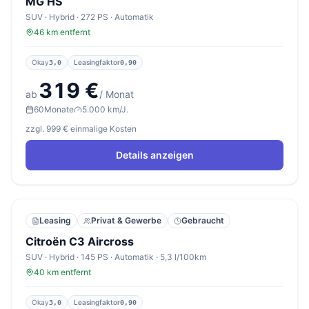
MG HS
SUV · Hybrid · 272 PS · Automatik
46 km entfernt
Okay
Leasingfaktor
3,0
0,90
319 €
ab
/ Monat
60
Monate
5.000 km/J.
zzgl. 999 € einmalige Kosten
Details anzeigen
Leasing
Privat & Gewerbe
Gebraucht
Citroën C3 Aircross
SUV · Hybrid · 145 PS · Automatik · 5,3 l/100km
40 km entfernt
Okay
Leasingfaktor
3,0
0,90