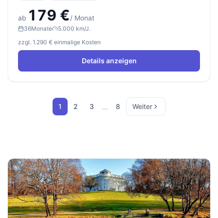
179 €
ab
/ Monat
36
Monate
5.000 km/J.
zzgl. 1.290 € einmalige Kosten
Details anzeigen
…
1
2
3
8
Weiter