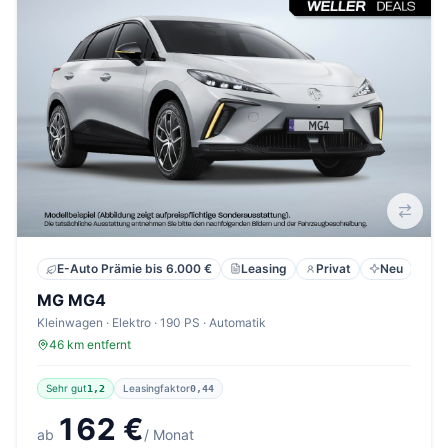
Leasing
Privat
Neu
E-Auto Prämie bis 6.000 €
MG MG4
Kleinwagen · Elektro · 190 PS · Automatik
46 km entfernt
Sehr gut
Leasingfaktor
1,2
0,44
162 €
ab
/ Monat