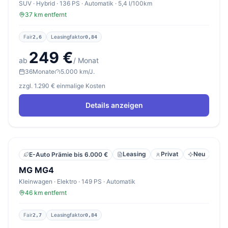
SUV · Hybrid · 136 PS · Automatik · 5,4 l/100km
37 km entfernt
Fair
Leasingfaktor
2,6
0,84
249 €
ab
/ Monat
36
Monate
5.000 km/J.
zzgl. 1.290 € einmalige Kosten
Details anzeigen
Leasing
Privat
Neu
E-Auto Prämie bis 6.000 €
MG MG4
Kleinwagen · Elektro · 149 PS · Automatik
46 km entfernt
Fair
Leasingfaktor
2,7
0,84