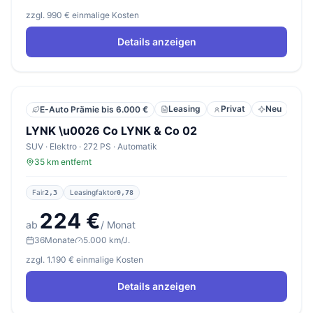
zzgl. 990 € einmalige Kosten
Details anzeigen
Leasing
Privat
Neu
E-Auto Prämie bis 6.000 €
LYNK \u0026 Co LYNK & Co 02
SUV · Elektro · 272 PS · Automatik
35 km entfernt
Fair
Leasingfaktor
2,3
0,78
224 €
ab
/ Monat
36
Monate
5.000 km/J.
zzgl. 1.190 € einmalige Kosten
Details anzeigen