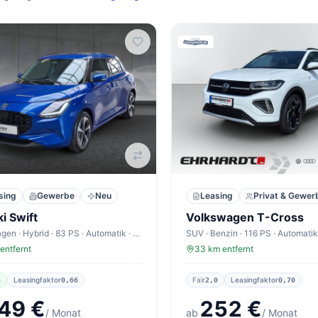
sing
Gewerbe
Neu
Leasing
Privat & Gewer
i Swift
Volkswagen T-Cross
Kleinwagen · Hybrid · 83 PS · Automatik · 4,7 l/100km
entfernt
33 km entfernt
Leasingfaktor
Fair
Leasingfaktor
8
0,66
2,0
0,70
49 €
252 €
/ Monat
ab
/ Monat