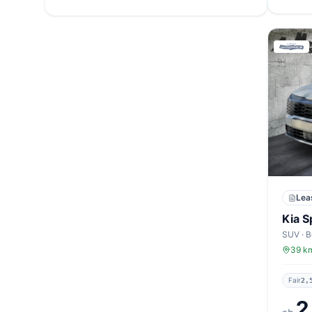
Lea
Kia S
39 km
Fair
2,
2