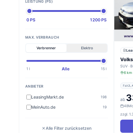
LEISTUNG (PS)
0 PS
1200 PS
MAX. VERBRAUCH
Verbrenner
Elektro
Lea
Volk
Alle
1 l
15 l
6 km 
Fair
2,
ANBIETER
3
LeasingMarkt.de
198
ab
48
Mo
MeinAuto.de
19
zzgl. 1
Alle Filter zurücksetzen