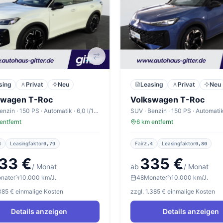
sing
Privat
Neu
Leasing
Privat
Neu
swagen T-Roc
Volkswagen T-Roc
SUV · Benzin · 150 PS · Automatik · 6,0 l/100km
entfernt
6 km entfernt
Leasingfaktor
Fair
Leasingfaktor
4
0,79
2,4
0,80
33 €
335 €
/ Monat
ab
/ Monat
nate
10.000 km/J.
48
Monate
10.000 km/J.
.385 € einmalige Kosten
zzgl. 1.385 € einmalige Kosten
Details anzeigen
Details anzeigen