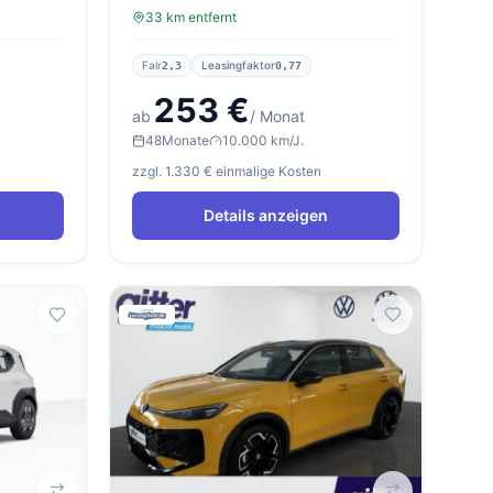
33 km entfernt
Fair
Leasingfaktor
2,3
0,77
253 €
ab
/ Monat
48
Monate
10.000 km/J.
zzgl. 1.330 € einmalige Kosten
Details anzeigen