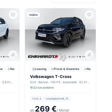
be
Neu
Leasing
Privat & Gewerbe
Neu
Volkswagen T-Cross
SUV · Benzin · 116 PS · Automatik · 5,9 l/100km
SUV · Benzin · 150 PS · Automatik · 6,1 l/100km
33 km entfernt
Fair
Leasingfaktor
2,1
0,71
269 €
ab
/ Monat