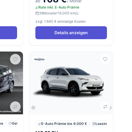
ab
/ Monat
Rate inkl. E-Auto Prämie
36
Monate
5.000 km/J.
zzgl. 1.640 € einmalige Kosten
Details anzeigen
be
Gebraucht
Leasing
Privat
E-Auto Prämie bis 6.000 €