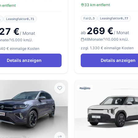
33 km entfernt
 entfernt
Fair
Leasingfaktor
2,3
0,77
Leasingfaktor
1
0,71
269 €
27 €
ab
/ Monat
/ Monat
48
Monate
10.000 km/J.
nate
5.000 km/J.
zzgl. 1.330 € einmalige Kosten
.640 € einmalige Kosten
Details anzeigen
Details anzeigen