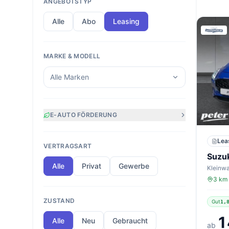
ANGEBOTSTYP
Alle
Abo
Leasing
MARKE & MODELL
Alle Marken
E-AUTO FÖRDERUNG
Lea
VERTRAGSART
Suzuk
Alle
Privat
Gewerbe
3 km 
ZUSTAND
Gut
1,
1
Alle
Neu
Gebraucht
ab