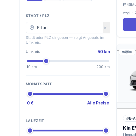
48
Mo
zzgl. 1
STADT / PLZ
Stadt oder PLZ eingeben — zeigt Angebote im
Umkreis.
50 km
Umkreis
10 km
200 km
MONATSRATE
0 €
Alle Preise
E-A
LAUFZEIT
Kia 
Limousi