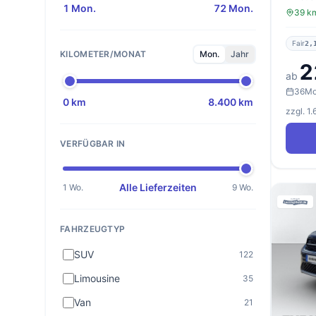
1 Mon.
72 Mon.
39 km
Fair
2,
KILOMETER/MONAT
Mon.
Jahr
2
ab
36
Mo
0 km
8.400 km
zzgl. 1
VERFÜGBAR IN
Alle Lieferzeiten
1 Wo.
9 Wo.
FAHRZEUGTYP
SUV
122
Limousine
35
Van
21