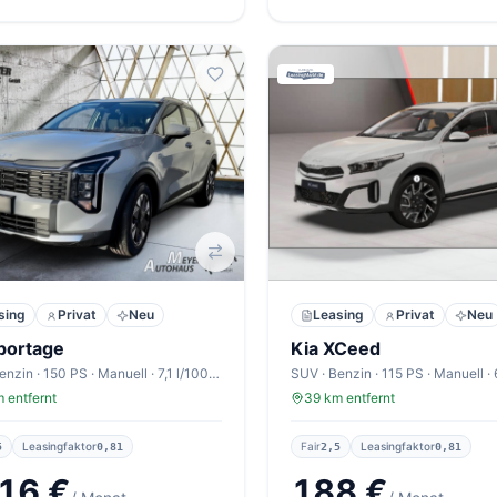
sing
Privat
Neu
Leasing
Privat
Neu
portage
Kia XCeed
SUV · Benzin · 150 PS · Manuell · 7,1 l/100km
 entfernt
39 km entfernt
Leasingfaktor
Fair
Leasingfaktor
5
0,81
2,5
0,81
16 €
188 €