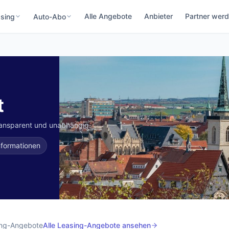
Alle Angebote
Anbieter
Partner wer
sing
Auto-Abo
t
ransparent und unabhängig.
nformationen
ng-Angebote
Alle Leasing-Angebote ansehen