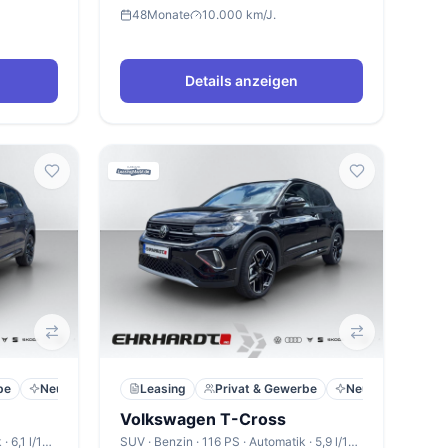
48
Monate
10.000 km/J.
Details anzeigen
be
Neu
Leasing
Privat & Gewerbe
Neu
Volkswagen T-Cross
SUV · Benzin · 150 PS · Automatik · 6,1 l/100km
SUV · Benzin · 116 PS · Automatik · 5,9 l/100km