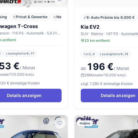
sing
Privat & Gewerbe
Neu
E-Auto Prämie bis 6.000 €
swagen T-Cross
Kia EV2
SUV · Benzin · 116 PS · Automatik · 5,9 l/100km
SUV · Elektro · 147 PS · Automati
 entfernt
23 km entfernt
Leasingfaktor
3
0,77
Fair
Leasingfaktor
2,4
0,78
53 €
196 €
/ Monat
ab
/ Monat
nate
10.000 km/J.
36
Monate
5.000 km/J.
.330 € einmalige Kosten
zzgl. 1.290 € einmalige Kosten
Details anzeigen
Details anzeigen