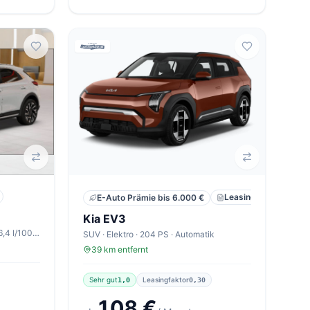
Leasing
Privat
E-Auto Prämie bis 6.000 €
Kia EV3
SUV · Benzin · 115 PS · Manuell · 6,4 l/100km
SUV · Elektro · 204 PS · Automatik
39 km entfernt
Sehr gut
Leasingfaktor
1,0
0,30
108 €