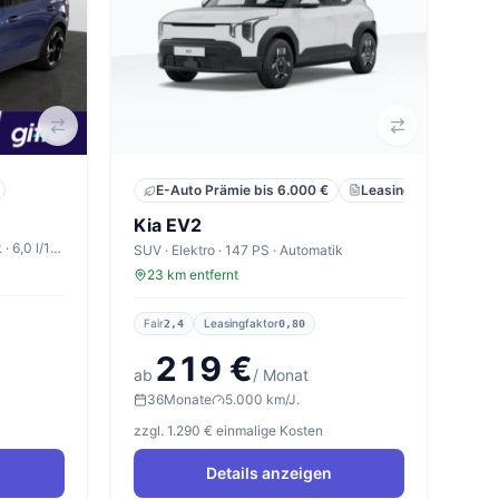
Leasing
Privat
E-Auto Prämie bis 6.000 €
Kia EV2
SUV · Benzin · 150 PS · Automatik · 6,0 l/100km
SUV · Elektro · 147 PS · Automatik
23 km entfernt
Fair
Leasingfaktor
2,4
0,80
219 €
ab
/ Monat
36
Monate
5.000 km/J.
zzgl. 1.290 € einmalige Kosten
Details anzeigen