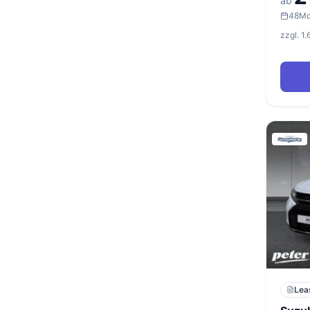
ab
48
Mo
zzgl. 1
Lea