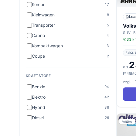
Kombi
17
Kleinwagen
8
Lea
Transporter
5
Volk
Cabrio
4
33 km
Kompaktwagen
3
Fair
2,
Coupé
2
2
ab
48
Mo
KRAFTSTOFF
zzgl. 1
Benzin
94
Elektro
42
Hybrid
36
Diesel
26