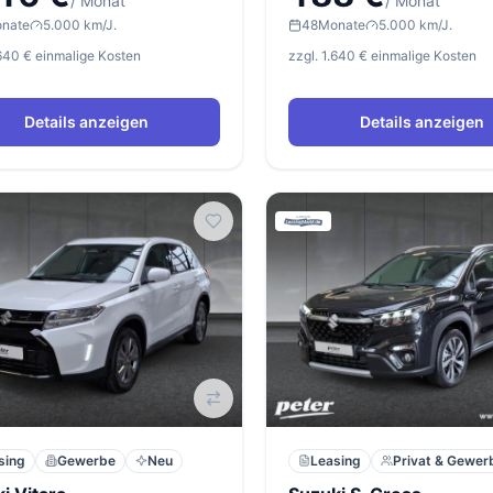
/ Monat
/ Monat
nate
5.000 km/J.
48
Monate
5.000 km/J.
.640 € einmalige Kosten
zzgl. 1.640 € einmalige Kosten
Details anzeigen
Details anzeigen
sing
Gewerbe
Neu
Leasing
Privat & Gewer