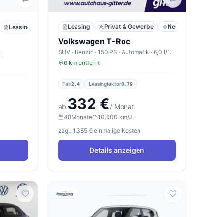
Leasing
Privat & Gewerbe
Neu
Leasing
Privat
Neu
Volkswagen T-Roc
SUV · Benzin · 150 PS · Automatik · 6,0 l/100km
k
6 km entfernt
Fair
Leasingfaktor
2,4
0,79
332 €
ab
/ Monat
48
Monate
10.000 km/J.
zzgl. 1.385 € einmalige Kosten
Details anzeigen