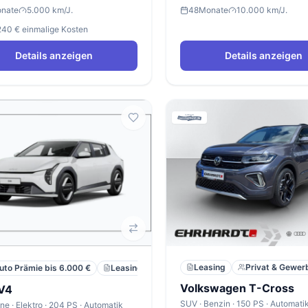
nate
5.000 km/J.
48
Monate
10.000 km/J.
.240 € einmalige Kosten
Details anzeigen
Details anzeigen
Leasing
Privat & Gewer
Leasing
Privat
Neu
uto Prämie bis 6.000 €
Volkswagen T-Cross
EV4
ne · Elektro · 204 PS · Automatik