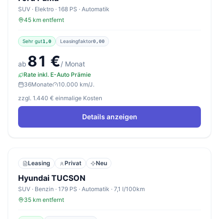
SUV · Elektro · 168 PS · Automatik
45 km entfernt
Sehr gut
Leasingfaktor
1,0
0,00
81 €
ab
/ Monat
Rate inkl. E-Auto Prämie
36
Monate
10.000 km/J.
zzgl. 1.440 € einmalige Kosten
Details anzeigen
Leasing
Privat
Neu
Hyundai TUCSON
SUV · Benzin · 179 PS · Automatik · 7,1 l/100km
35 km entfernt