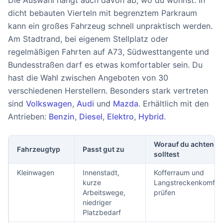
Die Auswahl hängt auch davon ab, wo du wohnst. In
dicht bebauten Vierteln mit begrenztem Parkraum
kann ein großes Fahrzeug schnell unpraktisch werden.
Am Stadtrand, bei eigenem Stellplatz oder
regelmäßigen Fahrten auf A73, Südwesttangente und
Bundesstraßen darf es etwas komfortabler sein. Du
hast die Wahl zwischen Angeboten von 30
verschiedenen Herstellern. Besonders stark vertreten
sind
Volkswagen
,
Audi
und
Mazda
. Erhältlich mit den
Antrieben:
Benzin
,
Diesel
,
Elektro
,
Hybrid
.
Worauf du achten
Fahrzeugtyp
Passt gut zu
solltest
Kleinwagen
Innenstadt,
Kofferraum und
kurze
Langstreckenkomfor
Arbeitswege,
prüfen
niedriger
Platzbedarf