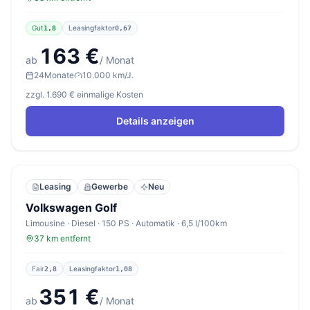
Gut
Leasingfaktor
1,8
0,67
163 €
ab
/ Monat
24
Monate
10.000 km/J.
zzgl. 1.690 € einmalige Kosten
Details anzeigen
Leasing
Gewerbe
Neu
Volkswagen Golf
Limousine · Diesel · 150 PS · Automatik · 6,5 l/100km
37 km entfernt
Fair
Leasingfaktor
2,8
1,08
351 €
ab
/ Monat