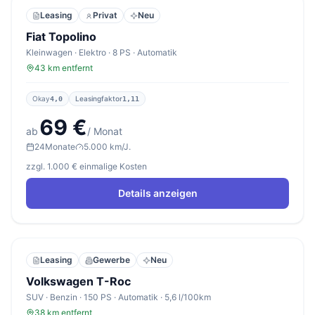
Leasing
Privat
Neu
Fiat Topolino
Kleinwagen · Elektro · 8 PS · Automatik
43 km entfernt
Okay
Leasingfaktor
4,0
1,11
69 €
ab
/ Monat
24
Monate
5.000 km/J.
zzgl. 1.000 € einmalige Kosten
Details anzeigen
Leasing
Gewerbe
Neu
Volkswagen T-Roc
SUV · Benzin · 150 PS · Automatik · 5,6 l/100km
38 km entfernt