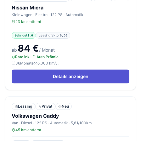
Nissan Micra
Kleinwagen · Elektro · 122 PS · Automatik
23 km entfernt
Sehr gut
Leasingfaktor
1,0
0,30
84 €
ab
/ Monat
Rate inkl. E-Auto Prämie
36
Monate
5.000 km/J.
Details anzeigen
Leasing
Privat
Neu
Volkswagen Caddy
Van · Diesel · 122 PS · Automatik · 5,8 l/100km
45 km entfernt