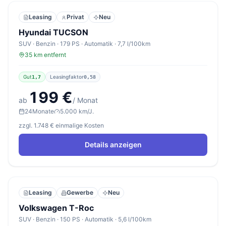
Leasing
Privat
Neu
Hyundai TUCSON
SUV · Benzin · 179 PS · Automatik · 7,7 l/100km
35 km entfernt
Gut
Leasingfaktor
1,7
0,58
199 €
ab
/ Monat
24
Monate
5.000 km/J.
zzgl. 1.748 € einmalige Kosten
Details anzeigen
Leasing
Gewerbe
Neu
Volkswagen T-Roc
SUV · Benzin · 150 PS · Automatik · 5,6 l/100km