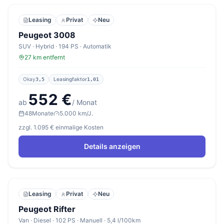
Leasing
Privat
Neu
Peugeot 3008
SUV · Hybrid · 194 PS · Automatik
27 km entfernt
Okay
Leasingfaktor
3,5
1,01
552 €
ab
/ Monat
48
Monate
5.000 km/J.
zzgl. 1.095 € einmalige Kosten
Details anzeigen
Leasing
Privat
Neu
Peugeot Rifter
Van · Diesel · 102 PS · Manuell · 5,4 l/100km