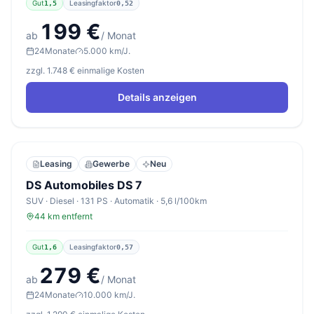
Gut
Leasingfaktor
1,5
0,52
199 €
ab
/ Monat
24
Monate
5.000 km/J.
zzgl. 1.748 € einmalige Kosten
Details anzeigen
Leasing
Gewerbe
Neu
DS Automobiles DS 7
SUV · Diesel · 131 PS · Automatik · 5,6 l/100km
44 km entfernt
Gut
Leasingfaktor
1,6
0,57
279 €
ab
/ Monat
24
Monate
10.000 km/J.