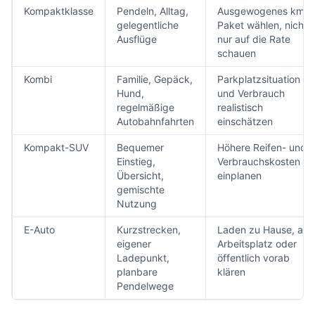
Kompaktklasse
Pendeln, Alltag,
Ausgewogenes km-
gelegentliche
Paket wählen, nicht
Ausflüge
nur auf die Rate
schauen
Kombi
Familie, Gepäck,
Parkplatzsituation
Hund,
und Verbrauch
regelmäßige
realistisch
Autobahnfahrten
einschätzen
Kompakt-SUV
Bequemer
Höhere Reifen- und
Einstieg,
Verbrauchskosten
Übersicht,
einplanen
gemischte
Nutzung
E-Auto
Kurzstrecken,
Laden zu Hause, am
eigener
Arbeitsplatz oder
Ladepunkt,
öffentlich vorab
planbare
klären
Pendelwege