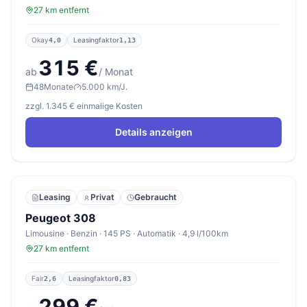
27 km entfernt
Okay
Leasingfaktor
4,0
1,13
315 €
ab
/ Monat
48
Monate
5.000 km/J.
zzgl. 1.345 € einmalige Kosten
Details anzeigen
Leasing
Privat
Gebraucht
Peugeot 308
Limousine · Benzin · 145 PS · Automatik · 4,9 l/100km
27 km entfernt
Fair
Leasingfaktor
2,6
0,83
299 €