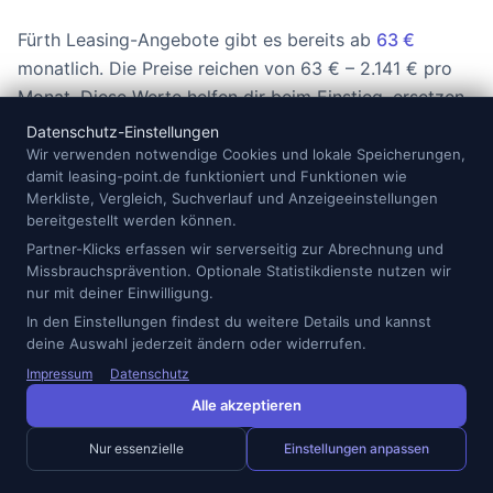
Fürth Leasing-Angebote gibt es bereits ab
63 €
monatlich. Die Preise reichen von 63 € – 2.141 € pro
Monat. Diese Werte helfen dir beim Einstieg, ersetzen
aber keinen genauen Vergleich. Achte auf
Datenschutz-Einstellungen
Sonderzahlungen, Bereitstellungskosten, Lieferzeit,
Wir verwenden notwendige Cookies und lokale Speicherungen,
damit leasing-point.de funktioniert und Funktionen wie
Reifenregelung, Wartungspaket, Versicherung, Steuer
Merkliste, Vergleich, Suchverlauf und Anzeigeeinstellungen
und Selbstbeteiligung. Manche Angebote wirken auf
bereitgestellt werden können.
den ersten Blick günstiger, enthalten aber weniger
Partner-Klicks erfassen wir serverseitig zur Abrechnung und
Leistungen oder setzen eine längere Bindung voraus.
Missbrauchsprävention. Optionale Statistikdienste nutzen wir
nur mit deiner Einwilligung.
In den Einstellungen findest du weitere Details und kannst
Die meisten Angebote kommen von
LeasingMarkt.de
,
deine Auswahl jederzeit ändern oder widerrufen.
MeinAuto.de
und
carwow
. Vergleiche trotzdem nicht
Impressum
Datenschutz
nur Anbieter, sondern immer das Gesamtpaket. Ein
Alle akzeptieren
paar Euro mehr im Monat können sinnvoll sein, wenn
dafür Ausstattung, Laufzeit, Reifen oder Service
Nur essenzielle
Einstellungen anpassen
besser passen. Umgekehrt lohnt sich ein günstiger