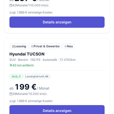
42
Monate
10.000 km/J.
zzgl. 1.889 € einmalige Kosten
Details anzeigen
Leasing
Privat & Gewerbe
Neu
Hyundai TUCSON
SUV · Benzin · 150 PS · Automatik · 7,1 l/100km
40 km entfernt
Gut
Leasingfaktor
1,7
0,60
199 €
ab
/ Monat
36
Monate
5.000 km/J.
zzgl. 1.889 € einmalige Kosten
Details anzeigen