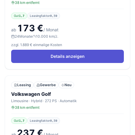
38 km entfernt
Gut
Leasingfaktor
1,7
0,59
173 €
ab
/ Monat
24
Monate
10.000 km/J.
zzgl. 1.889 € einmalige Kosten
Details anzeigen
Leasing
Gewerbe
Neu
Volkswagen Golf
Limousine · Hybrid · 272 PS · Automatik
38 km entfernt
Gut
Leasingfaktor
1,7
0,59
237 €
ab
/ Monat