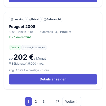
Leasing
Privat
Gebraucht
Peugeot 2008
SUV · Benzin · 110 PS · Automatik · 4,9 l/100km
27 km entfernt
Gut
Leasingfaktor
1,7
0,61
202 €
ab
/ Monat
36
Monate
5.000 km/J.
zzgl. 1.095 € einmalige Kosten
Details anzeigen
…
1
2
3
47
Weiter