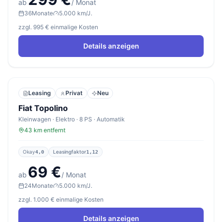
ab
/ Monat
36
Monate
5.000 km/J.
zzgl. 995 € einmalige Kosten
Details anzeigen
Leasing
Privat
Neu
Fiat Topolino
Kleinwagen · Elektro · 8 PS · Automatik
43 km entfernt
Okay
Leasingfaktor
4,0
1,12
69 €
ab
/ Monat
24
Monate
5.000 km/J.
zzgl. 1.000 € einmalige Kosten
Details anzeigen