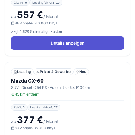
Okay
Leasingfaktor
4,0
1,15
557 €
ab
/ Monat
48
Monate
10.000 km/J.
zzgl. 1.628 € einmalige Kosten
Details anzeigen
Leasing
Privat & Gewerbe
Neu
Mazda CX-60
SUV · Diesel · 254 PS · Automatik · 5,4 l/100km
45 km entfernt
Fair
Leasingfaktor
2,3
0,77
377 €
ab
/ Monat
60
Monate
5.000 km/J.