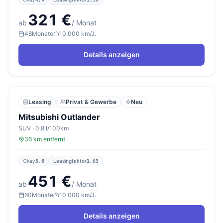
321 €
ab
/ Monat
48
Monate
10.000 km/J.
Details anzeigen
Leasing
Privat & Gewerbe
Neu
Mitsubishi Outlander
SUV · 0,8 l/100km
36 km entfernt
Okay
Leasingfaktor
3,6
1,03
451 €
ab
/ Monat
60
Monate
10.000 km/J.
Details anzeigen