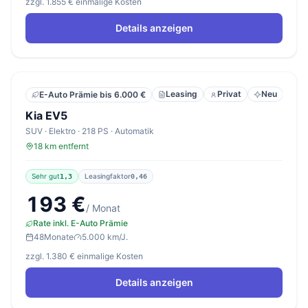
zzgl. 1.855 € einmalige Kosten
Details anzeigen
Leasing
Privat
Neu
E-Auto Prämie bis 6.000 €
Kia EV5
SUV · Elektro · 218 PS · Automatik
18 km entfernt
Sehr gut
Leasingfaktor
1,3
0,46
193 €
/ Monat
Rate inkl. E-Auto Prämie
48
Monate
5.000 km/J.
zzgl. 1.380 € einmalige Kosten
Details anzeigen