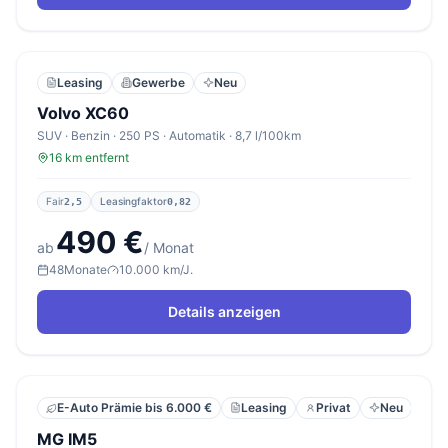
Leasing
Gewerbe
Neu
Volvo XC60
SUV · Benzin · 250 PS · Automatik · 8,7 l/100km
16 km entfernt
Fair
Leasingfaktor
2,5
0,82
490 €
ab
/ Monat
48
Monate
10.000 km/J.
Details anzeigen
Leasing
Privat
Neu
E-Auto Prämie bis 6.000 €
MG IM5