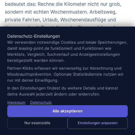
bedeutet das: Rechne die Kilometer nicht nur grob,
sondern mit echten Wochenmustern. Arbeitsweg,
private Fahrten, Urlaub, Wochenendausflüge und
Umwege durch Baustellen oder Staus gehören dazu.
Datenschutz-Einstellungen
Ein zu niedriges Kilometerpaket wirkt auf den ersten
Wir verwenden notwendige Cookies und lokale Speicherungen,
damit leasing-point.de funktioniert und Funktionen wie
Blick günstig, kann am Ende aber teurer werden. Ein
Merkliste, Vergleich, Suchverlauf und Anzeigeeinstellungen
zu hohes Paket senkt dagegen nicht automatisch
bereitgestellt werden können.
deine Gesamtkosten. Sinnvoll ist ein Puffer, aber kein
Partner-Klicks erfassen wir serverseitig zur Abrechnung und
übertriebener. Viele Anbieter bieten Hagen Leasing
Missbrauchsprävention. Optionale Statistikdienste nutzen wir
nur mit deiner Einwilligung.
bereits ab 12 Monate an. Kürzere Laufzeiten geben dir
In den Einstellungen findest du weitere Details und kannst
mehr Flexibilität, längere Laufzeiten können die Rate
deine Auswahl jederzeit ändern oder widerrufen.
senken. Welche Variante besser ist, hängt davon ab,
Impressum
Datenschutz
wie sicher dein Fahrprofil in den nächsten Monaten
Alle akzeptieren
oder Jahren bleibt.
Nur essenzielle
Einstellungen anpassen
Arbeitsweg prüfen:
Multipliziere die einfache