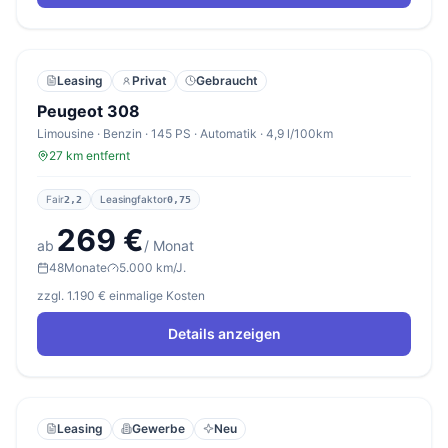
Leasing
Privat
Gebraucht
Peugeot 308
Limousine · Benzin · 145 PS · Automatik · 4,9 l/100km
27 km entfernt
Fair
Leasingfaktor
2,2
0,75
269 €
ab
/ Monat
48
Monate
5.000 km/J.
zzgl. 1.190 € einmalige Kosten
Details anzeigen
Leasing
Gewerbe
Neu