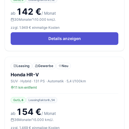
142 €
ab
/ Monat
30
Monate
10.000 km/J.
zzgl. 1.949 € einmalige Kosten
Details anzeigen
Leasing
Gewerbe
Neu
Honda HR-V
SUV · Hybrid · 131 PS · Automatik · 5,4 l/100km
11 km entfernt
Gut
Leasingfaktor
1,6
0,54
154 €
ab
/ Monat
36
Monate
5.000 km/J.
zzgl. 1.469 € einmalige Kosten