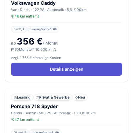
Volkswagen Caddy
Van · Diesel · 122 PS · Automatik · 5,6 l/100km
46 km entfernt
Fair
Leasingfaktor
2,9
0,90
356 €
ab
/ Monat
60
Monate
10.000 km/J.
zzgl. 1.755 € einmalige Kosten
Details anzeigen
Leasing
Privat & Gewerbe
Neu
Porsche 718 Spyder
Cabrio · Benzin · 500 PS · Automatik · 13,0 l/100km
47 km entfernt
Okay
Leasingfaktor
4,0
1,60