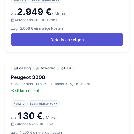
2.949 €
ab
/ Monat
48
Monate
10.000 km/J.
zzgl. 2.008 € einmalige Kosten
Details anzeigen
Leasing
Gewerbe
Neu
Peugeot 3008
SUV · Benzin · 145 PS · Automatik · 5,7 l/100km
49 km entfernt
Fair
Leasingfaktor
2,3
0,77
130 €
ab
/ Monat
24
Monate
5.000 km/J.
zzgl. 1.290 € einmalige Kosten