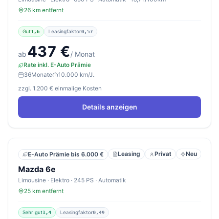
26 km entfernt
Gut
Leasingfaktor
1,6
0,57
437 €
ab
/ Monat
Rate inkl. E-Auto Prämie
36
Monate
10.000 km/J.
zzgl. 1.200 € einmalige Kosten
Details anzeigen
Leasing
Privat
Neu
E-Auto Prämie bis 6.000 €
Mazda 6e
Limousine · Elektro · 245 PS · Automatik
25 km entfernt
Sehr gut
Leasingfaktor
1,4
0,49