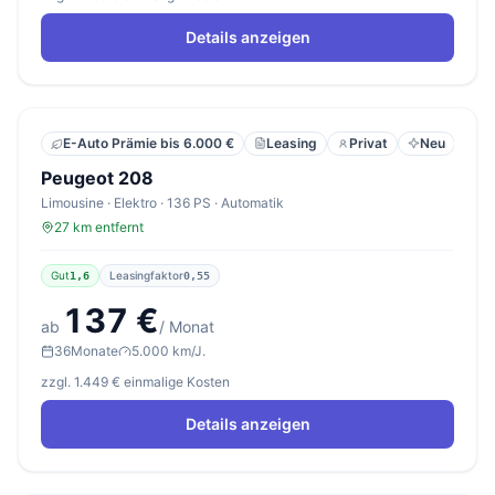
Details anzeigen
Leasing
Privat
Neu
E-Auto Prämie bis 6.000 €
Peugeot 208
Limousine · Elektro · 136 PS · Automatik
27 km entfernt
Gut
Leasingfaktor
1,6
0,55
137 €
ab
/ Monat
36
Monate
5.000 km/J.
zzgl. 1.449 € einmalige Kosten
Details anzeigen