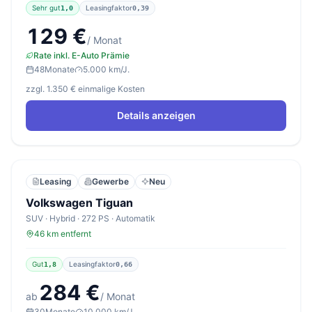
Sehr gut
Leasingfaktor
1,0
0,39
129 €
/ Monat
Rate inkl. E-Auto Prämie
48
Monate
5.000 km/J.
zzgl. 1.350 € einmalige Kosten
Details anzeigen
Leasing
Gewerbe
Neu
Volkswagen Tiguan
SUV · Hybrid · 272 PS · Automatik
46 km entfernt
Gut
Leasingfaktor
1,8
0,66
284 €
ab
/ Monat
30
Monate
10.000 km/J.