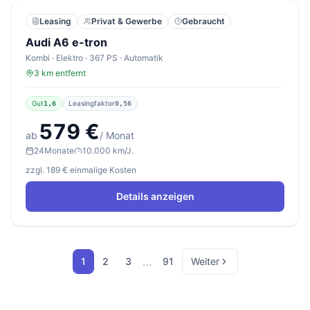
Leasing
Privat & Gewerbe
Gebraucht
Audi A6 e-tron
Kombi · Elektro · 367 PS · Automatik
3 km entfernt
Gut
Leasingfaktor
1,6
0,56
579 €
ab
/ Monat
24
Monate
10.000 km/J.
zzgl. 189 € einmalige Kosten
Details anzeigen
…
1
2
3
91
Weiter