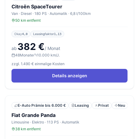
Citroën SpaceTourer
Van · Diesel · 180 PS · Automatik · 6,8 l/100km
50 km entfernt
Okay
Leasingfaktor
4,0
1,13
382 €
ab
/ Monat
48
Monate
10.000 km/J.
zzgl. 1.490 € einmalige Kosten
Details anzeigen
Leasing
Privat
Neu
E-Auto Prämie bis 6.000 €
Fiat Grande Panda
Limousine · Elektro · 113 PS · Automatik
38 km entfernt