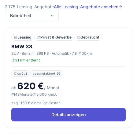
2.175
Leasing-Angebote
Alle Leasing-Angebote ansehen
Leasing
Privat & Gewerbe
Gebraucht
BMW X3
SUV · Benzin · 398 PS · Automatik · 7,8 l/100km
31 km entfernt
Okay
Leasingfaktor
3,1
0,93
620 €
ab
/ Monat
48
Monate
5.000 km/J.
zzgl. 150 € einmalige Kosten
Details anzeigen