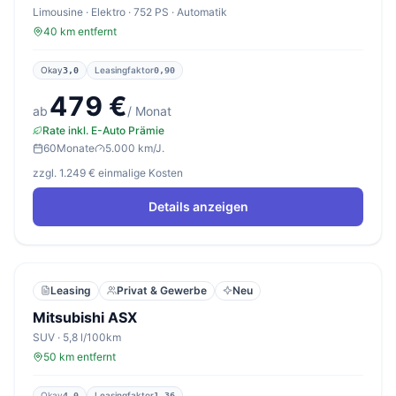
Limousine · Elektro · 752 PS · Automatik
40 km entfernt
Okay
Leasingfaktor
3,0
0,90
479 €
ab
/ Monat
Rate inkl. E-Auto Prämie
60
Monate
5.000 km/J.
zzgl. 1.249 € einmalige Kosten
Details anzeigen
Leasing
Privat & Gewerbe
Neu
Mitsubishi ASX
SUV · 5,8 l/100km
50 km entfernt
Okay
Leasingfaktor
4,0
1,36