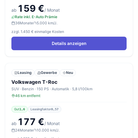
159 €
ab
/ Monat
Rate inkl. E-Auto Prämie
36
Monate
5.000 km/J.
zzgl. 1.450 € einmalige Kosten
Details anzeigen
Leasing
Gewerbe
Neu
Volkswagen T-Roc
SUV · Benzin · 150 PS · Automatik · 5,8 l/100km
46 km entfernt
Gut
Leasingfaktor
1,6
0,57
177 €
ab
/ Monat
24
Monate
10.000 km/J.