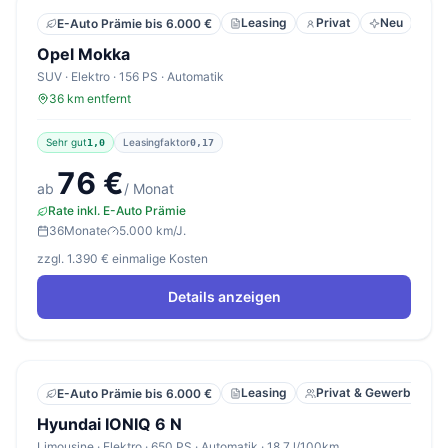
Leasing
Privat
Neu
E-Auto Prämie bis 6.000 €
Opel Mokka
SUV · Elektro · 156 PS · Automatik
36 km entfernt
Sehr gut
Leasingfaktor
1,0
0,17
76 €
ab
/ Monat
Rate inkl. E-Auto Prämie
36
Monate
5.000 km/J.
zzgl. 1.390 € einmalige Kosten
Details anzeigen
Leasing
Privat & Gewerbe
E-Auto Prämie bis 6.000 €
Hyundai IONIQ 6 N
Limousine · Elektro · 650 PS · Automatik · 18,7 l/100km