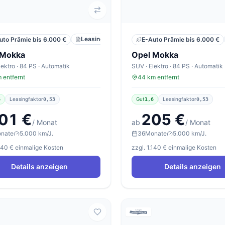
Leasing
Privat
Neu
uto Prämie bis 6.000 €
E-Auto Prämie bis 6.000 €
 Mokka
Opel Mokka
lektro · 84 PS · Automatik
SUV · Elektro · 84 PS · Automatik
 entfernt
44 km entfernt
Leasingfaktor
Gut
Leasingfaktor
6
0,53
1,6
0,53
01 €
205 €
/ Monat
ab
/ Monat
nate
5.000 km/J.
36
Monate
5.000 km/J.
.140 € einmalige Kosten
zzgl. 1.140 € einmalige Kosten
Details anzeigen
Details anzeigen