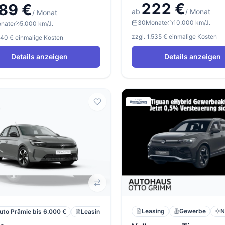
222 €
89 €
ab
/ Monat
/ Monat
30
Monate
10.000 km/J.
nate
5.000 km/J.
zzgl. 1.535 € einmalige Kosten
.140 € einmalige Kosten
Details anzeigen
Details anzeigen
Leasing
Gewerbe
N
Leasing
Privat
Neu
uto Prämie bis 6.000 €