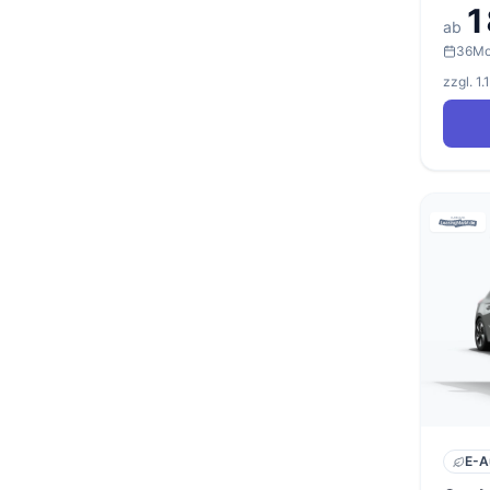
1
ab
36
Mo
zzgl. 1
E-A