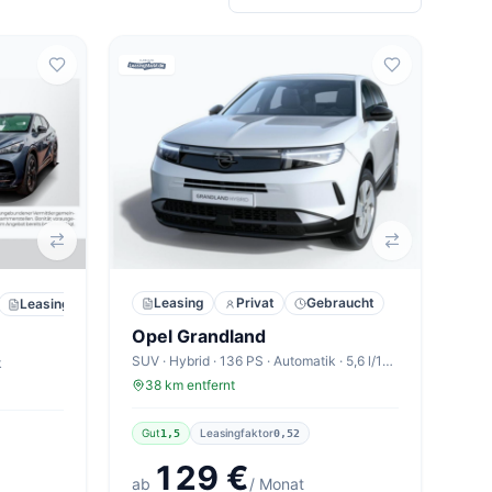
Leasing
Privat
Gebraucht
Leasing
Privat & Gewerbe
Neu
Opel Grandland
SUV · Hybrid · 136 PS · Automatik · 5,6 l/100km
k
38 km entfernt
Gut
Leasingfaktor
1,5
0,52
129 €
ab
/ Monat