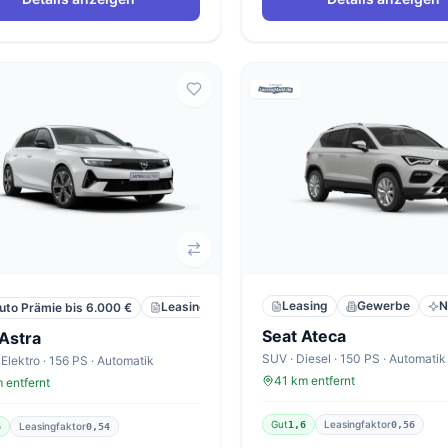
Leasing
Gewerbe
N
Leasing
Privat
Neu
uto Prämie bis 6.000 €
Seat Ateca
Astra
 Elektro · 156 PS · Automatik
41 km entfernt
 entfernt
Gut
Leasingfaktor
1,6
0,56
Leasingfaktor
6
0,54