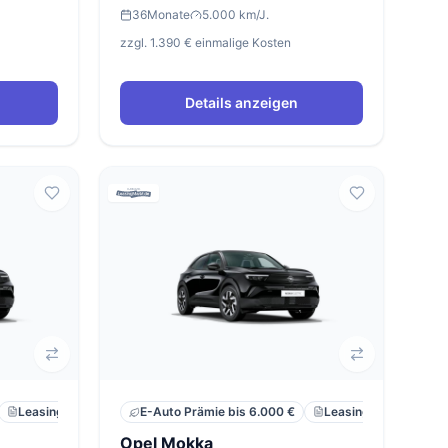
36
Monate
5.000 km/J.
zzgl. 1.390 € einmalige Kosten
Details anzeigen
Leasing
Privat
Neu
Leasing
Privat
E-Auto Prämie bis 6.000 €
Opel Mokka