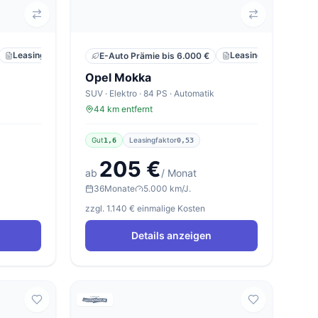
Leasing
Privat
Neu
Leasing
Privat
E-Auto Prämie bis 6.000 €
Opel Mokka
SUV · Elektro · 84 PS · Automatik
44 km entfernt
Gut
Leasingfaktor
1,6
0,53
205 €
ab
/ Monat
36
Monate
5.000 km/J.
zzgl. 1.140 € einmalige Kosten
Details anzeigen