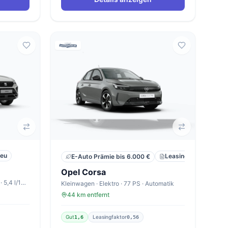
eu
Leasing
Privat
E-Auto Prämie bis 6.000 €
Opel Corsa
SUV · Diesel · 150 PS · Automatik · 5,4 l/100km
Kleinwagen · Elektro · 77 PS · Automatik
44 km entfernt
Gut
Leasingfaktor
1,6
0,56