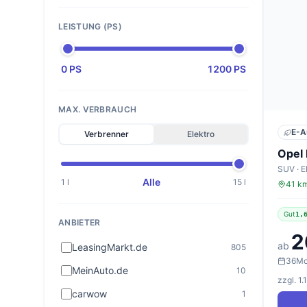
LEISTUNG (PS)
0 PS
1200 PS
MAX. VERBRAUCH
E-A
Verbrenner
Elektro
Opel
SUV · E
Alle
1 l
15 l
41 km
Gut
1,
ANBIETER
2
ab
LeasingMarkt.de
805
36
Mo
MeinAuto.de
10
zzgl. 1
carwow
1