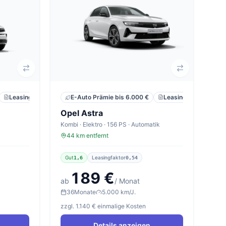
Leasing
Privat
Neu
Leasing
Privat
E-Auto Prämie bis 6.000 €
Opel Astra
Kombi · Elektro · 156 PS · Automatik
44 km entfernt
Gut
Leasingfaktor
1,6
0,54
189 €
ab
/ Monat
36
Monate
5.000 km/J.
zzgl. 1.140 € einmalige Kosten
Details anzeigen