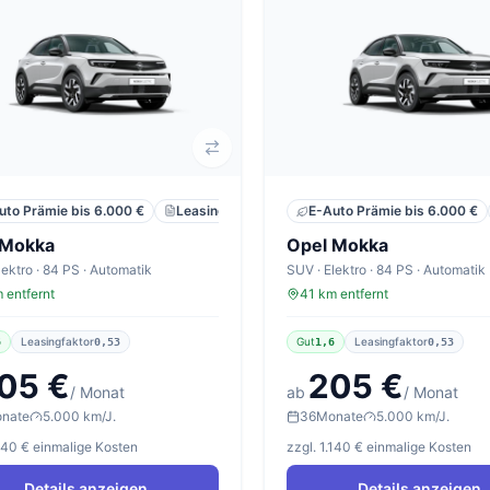
Leasing
Privat
Neu
uto Prämie bis 6.000 €
E-Auto Prämie bis 6.000 €
 Mokka
Opel Mokka
lektro · 84 PS · Automatik
SUV · Elektro · 84 PS · Automatik
 entfernt
41 km entfernt
Leasingfaktor
Gut
Leasingfaktor
6
0,53
1,6
0,53
05 €
205 €
/ Monat
ab
/ Monat
nate
5.000 km/J.
36
Monate
5.000 km/J.
.140 € einmalige Kosten
zzgl. 1.140 € einmalige Kosten
Details anzeigen
Details anzeigen