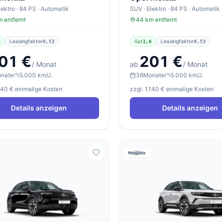
lektro · 84 PS · Automatik
SUV · Elektro · 84 PS · Automatik
 entfernt
44 km entfernt
Leasingfaktor
Gut
Leasingfaktor
6
0,53
1,6
0,53
01 €
201 €
/ Monat
ab
/ Monat
nate
5.000 km/J.
36
Monate
5.000 km/J.
.140 € einmalige Kosten
zzgl. 1.140 € einmalige Kosten
Details anzeigen
Details anzeigen