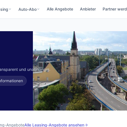
Alle Angebote
Anbieter
Partner wer
sing
Auto-Abo
ransparent und unabhängig.
nformationen
ing-Angebote
Alle Leasing-Angebote ansehen