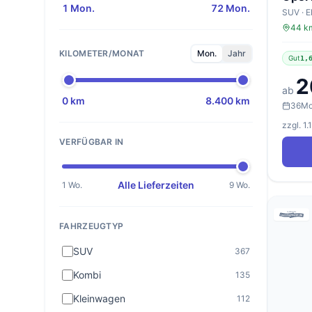
1 Mon.
72 Mon.
SUV · E
44 km
KILOMETER/MONAT
Mon.
Jahr
Gut
1,
2
ab
0 km
8.400 km
36
Mo
zzgl. 1
VERFÜGBAR IN
Alle Lieferzeiten
1 Wo.
9 Wo.
FAHRZEUGTYP
SUV
367
Kombi
135
Kleinwagen
112