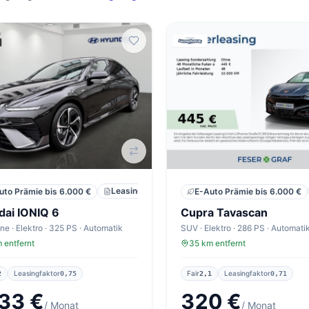
Leasing
Privat
Neu
uto Prämie bis 6.000 €
E-Auto Prämie bis 6.000 €
ai IONIQ 6
Cupra Tavascan
ne · Elektro · 325 PS · Automatik
SUV · Elektro · 286 PS · Automati
 entfernt
35 km entfernt
Leasingfaktor
Fair
Leasingfaktor
2
0,75
2,1
0,71
33 €
320 €
/ Monat
/ Monat