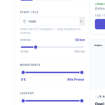
Rate 
48
Mo
STADT / PLZ
zzgl. 1
Stadt oder PLZ eingeben — zeigt Angebote im
Umkreis.
50 km
Umkreis
10 km
200 km
MONATSRATE
0 €
Alle Preise
LAUFZEIT
E-A
Opel