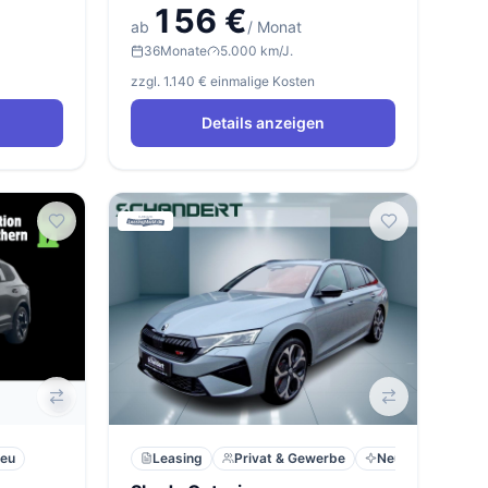
156 €
ab
/ Monat
36
Monate
5.000 km/J.
zzgl. 1.140 € einmalige Kosten
Details anzeigen
eu
Leasing
Privat & Gewerbe
Neu