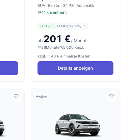
SUV · Elektro · 84 PS · Automatik
41 km entfernt
Gut
Leasingfaktor
1,6
0,53
201 €
ab
/ Monat
36
Monate
5.000 km/J.
zzgl. 1.140 € einmalige Kosten
Details anzeigen