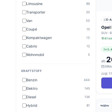
Limousine
89
Transporter
35
E-A
Van
33
Opel
Coupé
15
SUV · E
Kompaktwagen
13
41 km
Cabrio
12
Gut
1,
Wohnmobil
5
2
ab
36
Mo
KRAFTSTOFF
zzgl. 1
Benzin
444
Elektro
145
Diesel
136
Hybrid
81