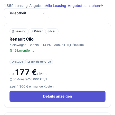
1.859
Leasing-Angebote
Alle Leasing-Angebote ansehen
Leasing
Privat
Neu
Renault Clio
Kleinwagen · Benzin · 114 PS · Manuell · 5,1 l/100km
49 km entfernt
Okay
Leasingfaktor
3,4
0,98
177 €
ab
/ Monat
60
Monate
5.000 km/J.
zzgl. 1.300 € einmalige Kosten
Details anzeigen