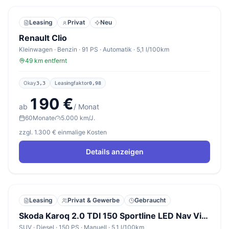
Leasing
Privat
Neu
Renault Clio
Kleinwagen · Benzin · 91 PS · Automatik · 5,1 l/100km
49 km entfernt
Okay
Leasingfaktor
3,3
0,98
190 €
ab
/ Monat
60
Monate
5.000 km/J.
zzgl. 1.300 € einmalige Kosten
Details anzeigen
Leasing
Privat & Gewerbe
Gebraucht
Skoda Karoq 2.0 TDI 150 Sportline LED Nav VirtC SideA
SUV · Diesel · 150 PS · Manuell · 5,1 l/100km