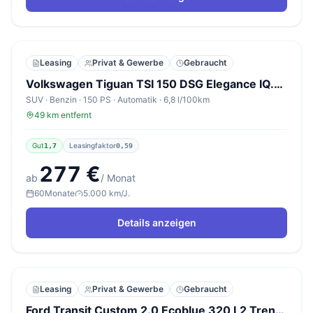
Leasing
Privat & Gewerbe
Gebraucht
Volkswagen Tiguan TSI 150 DSG Elegance IQ.Light EasyO Kam
SUV · Benzin · 150 PS · Automatik · 6,8 l/100km
49 km entfernt
Gut
Leasingfaktor
1,7
0,59
277 €
ab
/ Monat
60
Monate
5.000 km/J.
Details anzeigen
Leasing
Privat & Gewerbe
Gebraucht
Ford Transit Custom 2.0 Ecoblue 320 L2 Trend 9-S Kam