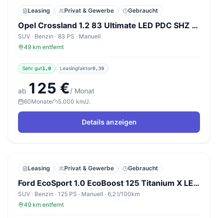
Leasing
Privat & Gewerbe
Gebraucht
Opel Crossland 1.2 83 Ultimate LED PDC SHZ Klimaaut
SUV · Benzin · 83 PS · Manuell
49 km entfernt
Sehr gut
Leasingfaktor
1,0
0,39
125 €
ab
/ Monat
60
Monate
5.000 km/J.
Details anzeigen
Leasing
Privat & Gewerbe
Gebraucht
Ford EcoSport 1.0 EcoBoost 125 Titanium X LED Nav SHZ
SUV · Benzin · 125 PS · Manuell · 6,2 l/100km
49 km entfernt