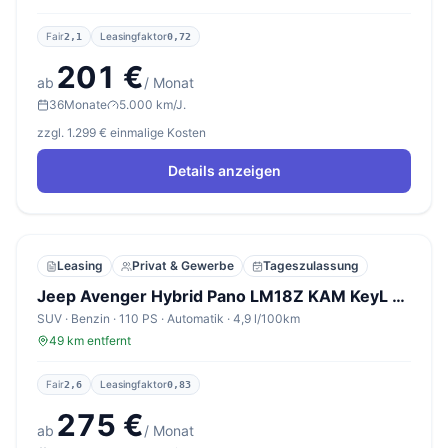
Fair
Leasingfaktor
2,1
0,72
201 €
ab
/ Monat
36
Monate
5.000 km/J.
zzgl. 1.299 € einmalige Kosten
Details anzeigen
Leasing
Privat & Gewerbe
Tageszulassung
Jeep Avenger Hybrid Pano LM18Z KAM KeyL ACC Klimaaut
SUV · Benzin · 110 PS · Automatik · 4,9 l/100km
49 km entfernt
Fair
Leasingfaktor
2,6
0,83
275 €
ab
/ Monat