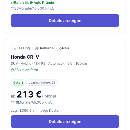
Rate inkl. E-Auto Prämie
36
Monate
5.000 km/J.
Details anzeigen
Leasing
Gewerbe
Neu
Honda CR-V
SUV · Hybrid · 184 PS · Automatik · 6,0 l/100km
36 km entfernt
Gut
Leasingfaktor
1,8
0,66
213 €
ab
/ Monat
18
Monate
5.000 km/J.
zzgl. 1.090 € einmalige Kosten
Details anzeigen