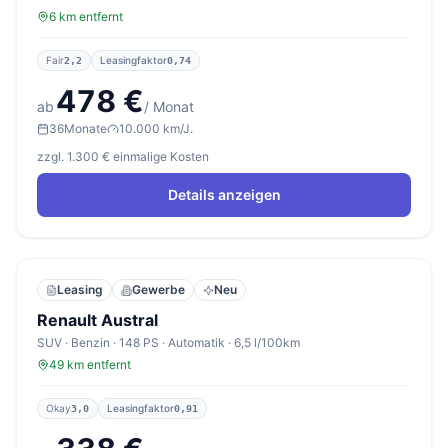
6 km entfernt
Fair
Leasingfaktor
2,2
0,74
478 €
ab
/ Monat
36
Monate
10.000 km/J.
zzgl. 1.300 € einmalige Kosten
Details anzeigen
Leasing
Gewerbe
Neu
Renault Austral
SUV · Benzin · 148 PS · Automatik · 6,5 l/100km
49 km entfernt
Okay
Leasingfaktor
3,0
0,91