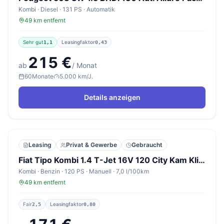
Kombi · Diesel · 131 PS · Automatik
49 km entfernt
Sehr gut
Leasingfaktor
1,1
0,43
215 €
ab
/ Monat
60
Monate
5.000 km/J.
Details anzeigen
Leasing
Privat & Gewerbe
Gebraucht
Fiat Tipo Kombi 1.4 T-Jet 16V 120 City Kam Klimaaut
Kombi · Benzin · 120 PS · Manuell · 7,0 l/100km
49 km entfernt
Fair
Leasingfaktor
2,5
0,80