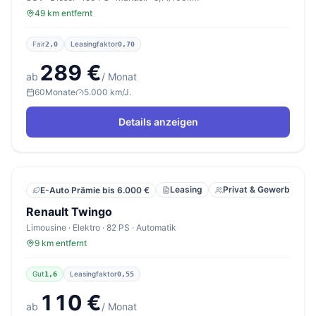
49 km entfernt
Fair
Leasingfaktor
2,0
0,70
289 €
ab
/ Monat
60
Monate
5.000 km/J.
Details anzeigen
Leasing
Privat & Gewerbe
E-Auto Prämie bis 6.000 €
Renault Twingo
Limousine · Elektro · 82 PS · Automatik
9 km entfernt
Gut
Leasingfaktor
1,6
0,55
110 €
ab
/ Monat