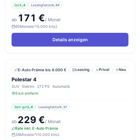
Gut
Leasingfaktor
1,8
0,64
171 €
ab
/ Monat
60
Monate
5.000 km/J.
Details anzeigen
Leasing
Privat
Neu
E-Auto Prämie bis 6.000 €
Polestar 4
SUV · Elektro · 272 PS · Automatik
6 km entfernt
Sehr gut
Leasingfaktor
1,0
0,37
229 €
ab
/ Monat
Rate inkl. E-Auto Prämie
36
Monate
10.000 km/J.