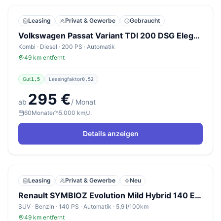
Leasing
Privat & Gewerbe
Gebraucht
Volkswagen Passat Variant TDI 200 DSG Elegance R-line Nav
Kombi · Diesel · 200 PS · Automatik
49 km entfernt
Gut
Leasingfaktor
1,5
0,52
295 €
ab
/ Monat
60
Monate
5.000 km/J.
Details anzeigen
Leasing
Privat & Gewerbe
Neu
Renault SYMBIOZ Evolution Mild Hybrid 140 EDC PDC vo/hi
SUV · Benzin · 140 PS · Automatik · 5,9 l/100km
49 km entfernt