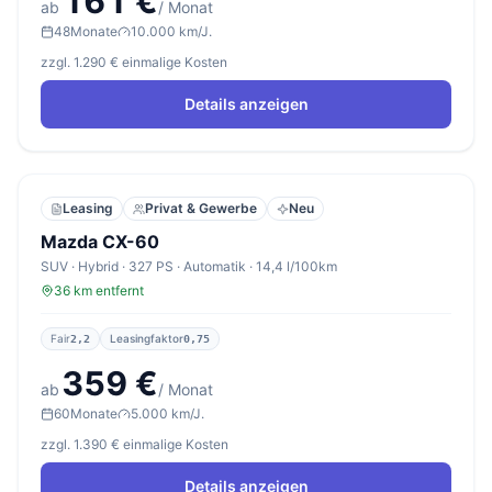
161 €
ab
/ Monat
48
Monate
10.000 km/J.
zzgl. 1.290 € einmalige Kosten
Details anzeigen
Leasing
Privat & Gewerbe
Neu
Mazda CX-60
SUV · Hybrid · 327 PS · Automatik · 14,4 l/100km
36 km entfernt
Fair
Leasingfaktor
2,2
0,75
359 €
ab
/ Monat
60
Monate
5.000 km/J.
zzgl. 1.390 € einmalige Kosten
Details anzeigen