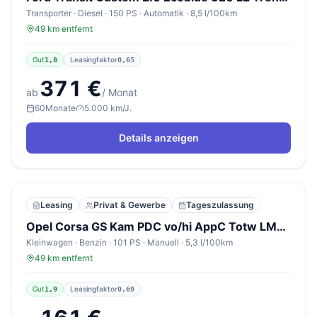
Transporter · Diesel · 150 PS · Automatik · 8,5 l/100km
49 km entfernt
Gut
Leasingfaktor
1,8
0,65
371 €
ab
/ Monat
60
Monate
5.000 km/J.
Details anzeigen
Leasing
Privat & Gewerbe
Tageszulassung
Opel Corsa GS Kam PDC vo/hi AppC Totw LM16Z 10"-DAB
Kleinwagen · Benzin · 101 PS · Manuell · 5,3 l/100km
49 km entfernt
Gut
Leasingfaktor
1,9
0,69