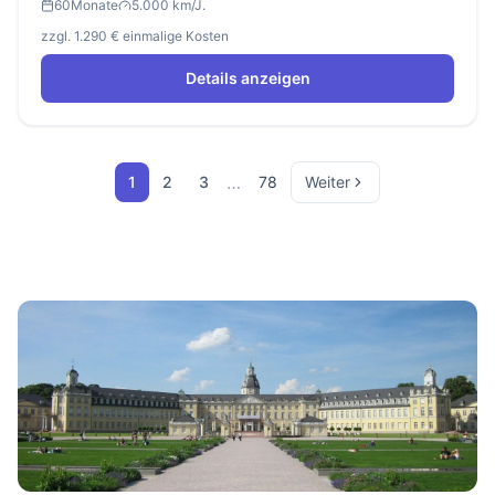
60
Monate
5.000 km/J.
zzgl. 1.290 € einmalige Kosten
Details anzeigen
…
1
2
3
78
Weiter