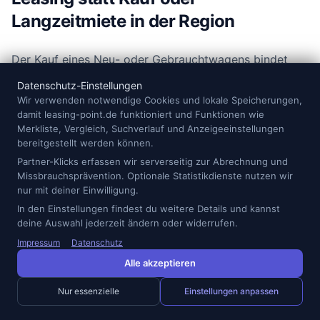
Langzeitmiete in der Region
Der Kauf eines Neu- oder Gebrauchtwagens bindet
Kapital und bringt Restwertrisiken mit sich. Gerade bei
Datenschutz-Einstellungen
E-Autos, neuen Assistenzsystemen und sich schnell
Wir verwenden notwendige Cookies und lokale Speicherungen,
verändernder Technik kann das ein Nachteil sein. Beim
damit leasing-point.de funktioniert und Funktionen wie
Merkliste, Vergleich, Suchverlauf und Anzeigeeinstellungen
Vertrag auf Zeit gibst du das Fahrzeug am Ende
bereitgestellt werden können.
zurück und kannst auf ein neueres Modell wechseln.
Partner-Klicks erfassen wir serverseitig zur Abrechnung und
Das ist sinnvoll, wenn du planbare Monatskosten und
Missbrauchsprävention. Optionale Statistikdienste nutzen wir
moderne Technik möchtest, ohne dich viele Jahre
nur mit deiner Einwilligung.
festzulegen.
In den Einstellungen findest du weitere Details und kannst
deine Auswahl jederzeit ändern oder widerrufen.
Gegenüber einer Langzeitmiete ist klassisches
Impressum
Datenschutz
Fahrzeugleasing oft günstiger, wenn du das Auto
Alle akzeptieren
mehrere Jahre nutzt und Versicherung, Wartung oder
Nur essenzielle
Einstellungen anpassen
Reifen selbst organisieren möchtest. Eine
Langzeitmiete oder ein Auto-Abo kann dagegen