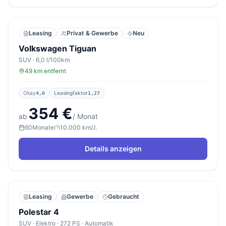
Leasing
Privat & Gewerbe
Neu
Volkswagen Tiguan
SUV · 6,0 l/100km
49 km entfernt
Okay
Leasingfaktor
4,0
1,27
354 €
ab
/ Monat
60
Monate
10.000 km/J.
Details anzeigen
Leasing
Gewerbe
Gebraucht
Polestar 4
SUV · Elektro · 272 PS · Automatik