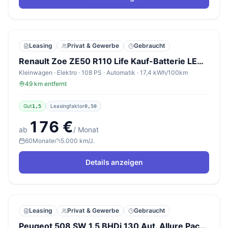
Leasing
Privat & Gewerbe
Gebraucht
Renault Zoe ZE50 R110 Life Kauf-Batterie LED CCS Schuko
Kleinwagen · Elektro · 108 PS · Automatik · 17,4 kWh/100km
49 km entfernt
Gut
Leasingfaktor
1,5
0,50
176 €
ab
/ Monat
60
Monate
5.000 km/J.
Details anzeigen
Leasing
Privat & Gewerbe
Gebraucht
Peugeot 508 SW 1.5 BHDi 130 Aut. Allure Pack Nav SHZ eHK