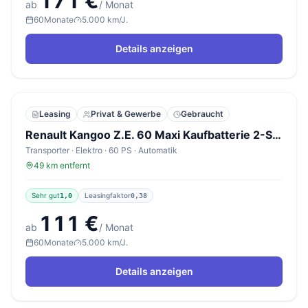
171 €
ab
/ Monat
60
Monate
5.000 km/J.
Details anzeigen
Leasing
Privat & Gewerbe
Gebraucht
Renault Kangoo Z.E. 60 Maxi Kaufbatterie 2-S PDC Temp
Transporter · Elektro · 60 PS · Automatik
49 km entfernt
Sehr gut
Leasingfaktor
1,0
0,38
111 €
ab
/ Monat
60
Monate
5.000 km/J.
Details anzeigen