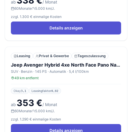
338 €
ab
/ Monat
60
Monate
5.000 km/J.
zzgl. 1.300 € einmalige Kosten
Details anzeigen
Leasing
Privat & Gewerbe
Tageszulassung
Jeep Avenger Hybrid 4xe North Face Pano Nav SHZ Key
SUV · Benzin · 145 PS · Automatik · 5,4 l/100km
49 km entfernt
Okay
Leasingfaktor
3,1
0,92
353 €
ab
/ Monat
60
Monate
5.000 km/J.
zzgl. 1.290 € einmalige Kosten
Details anzeigen