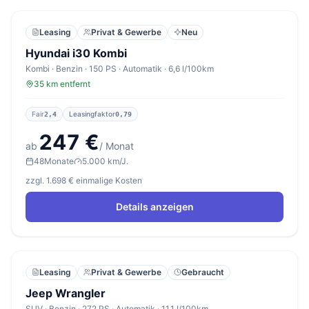
Leasing
Privat & Gewerbe
Neu
Hyundai i30 Kombi
Kombi · Benzin · 150 PS · Automatik · 6,6 l/100km
35 km entfernt
Fair
Leasingfaktor
2,4
0,79
247 €
ab
/ Monat
48
Monate
5.000 km/J.
zzgl. 1.698 € einmalige Kosten
Details anzeigen
Leasing
Privat & Gewerbe
Gebraucht
Jeep Wrangler
SUV · Benzin · 272 PS · Automatik · 11,1 l/100km