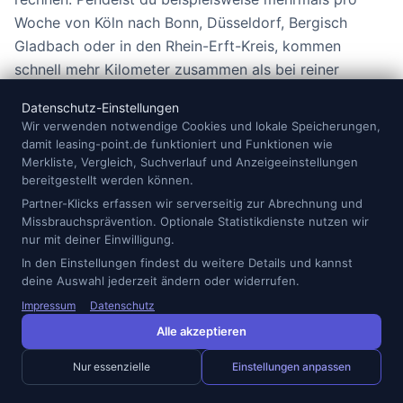
Woche von Köln nach Bonn, Düsseldorf, Bergisch
Gladbach oder in den Rhein-Erft-Kreis, kommen
schnell mehr Kilometer zusammen als bei reiner
Innenstadtmobilität. Zu wenige Vertragskilometer
Datenschutz-Einstellungen
können am Ende teuer werden. Zu viele Kilometer
Wir verwenden notwendige Cookies und lokale Speicherungen,
zahlst du dagegen monatlich mit, obwohl du sie
damit leasing-point.de funktioniert und Funktionen wie
vielleicht gar nicht nutzt.
Merkliste, Vergleich, Suchverlauf und Anzeigeeinstellungen
bereitgestellt werden können.
Partner-Klicks erfassen wir serverseitig zur Abrechnung und
Innenstadtprofil:
kurze Wege, niedrige
Missbrauchsprävention. Optionale Statistikdienste nutzen wir
Jahresfahrleistung, eher kleines Auto oder
nur mit deiner Einwilligung.
kompaktes E-Modell.
In den Einstellungen findest du weitere Details und kannst
Pendelprofil:
regelmäßige Autobahn- oder
deine Auswahl jederzeit ändern oder widerrufen.
Landstraßenstrecken, genügend Kilometer und
Impressum
Datenschutz
hoher Sitzkomfort wichtig.
Alle akzeptieren
Familienprofil:
Platz, Kofferraum, Isofix,
Nur essenzielle
Einstellungen anpassen
Wintertauglichkeit und flexible Laufzeit prüfen.