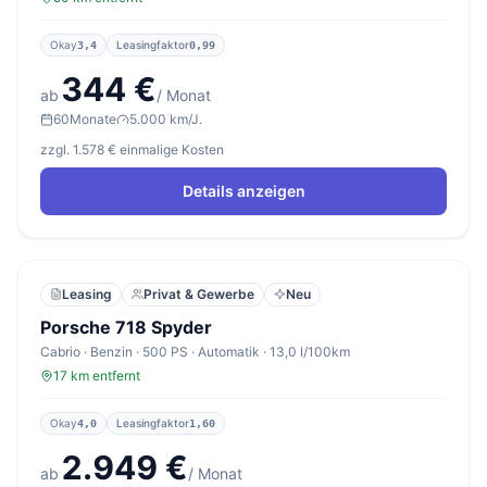
Okay
Leasingfaktor
3,4
0,99
344 €
ab
/ Monat
60
Monate
5.000 km/J.
zzgl. 1.578 € einmalige Kosten
Details anzeigen
Leasing
Privat & Gewerbe
Neu
Porsche 718 Spyder
Cabrio · Benzin · 500 PS · Automatik · 13,0 l/100km
17 km entfernt
Okay
Leasingfaktor
4,0
1,60
2.949 €
ab
/ Monat