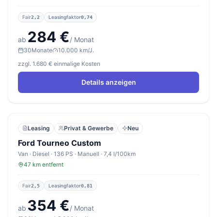
Fair
Leasingfaktor
2,2
0,74
284 €
ab
/ Monat
30
Monate
10.000 km/J.
zzgl. 1.680 € einmalige Kosten
Details anzeigen
Leasing
Privat & Gewerbe
Neu
Ford Tourneo Custom
Van · Diesel · 136 PS · Manuell · 7,4 l/100km
47 km entfernt
Fair
Leasingfaktor
2,5
0,81
354 €
ab
/ Monat