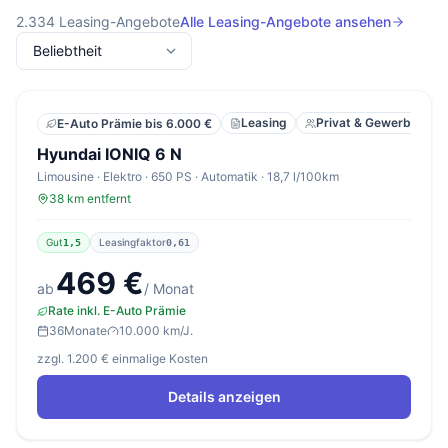
2.334
Leasing-Angebote
Alle Leasing-Angebote ansehen
Leasing
Privat & Gewerbe
E-Auto Prämie bis 6.000 €
Hyundai IONIQ 6 N
Limousine · Elektro · 650 PS · Automatik · 18,7 l/100km
38 km entfernt
Gut
Leasingfaktor
1,5
0,61
469 €
ab
/ Monat
Rate inkl. E-Auto Prämie
36
Monate
10.000 km/J.
zzgl. 1.200 € einmalige Kosten
Details anzeigen