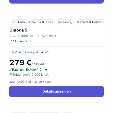
Leasing
Privat & Gewerbe
E-Auto Prämie bis 6.000 €
Omoda 5
SUV · Elektro · 211 PS · Automatik
4 km entfernt
Fair
Leasingfaktor
2,6
0,83
279 €
/ Monat
Rate inkl. E-Auto Prämie
60
Monate
10.000 km/J.
zzgl. 1.490 € einmalige Kosten
Details anzeigen