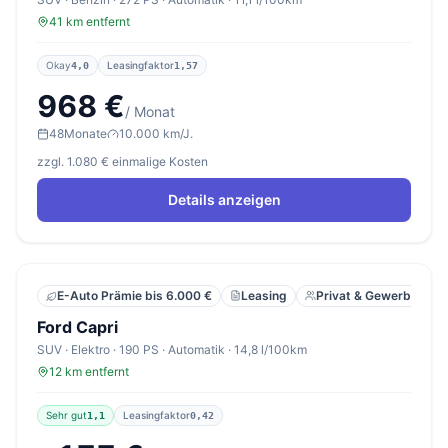
41 km entfernt
Okay
Leasingfaktor
4,0
1,57
968 €
/ Monat
48
Monate
10.000 km/J.
zzgl. 1.080 € einmalige Kosten
Details anzeigen
Leasing
Privat & Gewerbe
E-Auto Prämie bis 6.000 €
Ford Capri
SUV · Elektro · 190 PS · Automatik · 14,8 l/100km
12 km entfernt
Sehr gut
Leasingfaktor
1,1
0,42