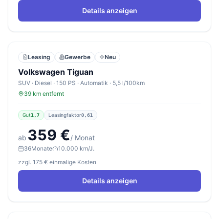
Details anzeigen
Leasing
Gewerbe
Neu
Volkswagen Tiguan
SUV · Diesel · 150 PS · Automatik · 5,5 l/100km
39 km entfernt
Gut
Leasingfaktor
1,7
0,61
359 €
ab
/ Monat
36
Monate
10.000 km/J.
zzgl. 175 € einmalige Kosten
Details anzeigen