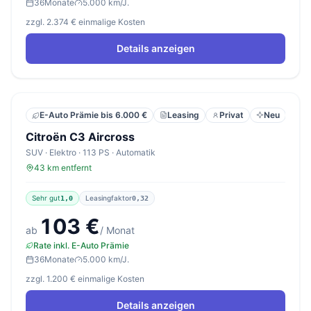
36
Monate
5.000 km/J.
zzgl. 2.374 € einmalige Kosten
Details anzeigen
Leasing
Privat
Neu
E-Auto Prämie bis 6.000 €
Citroën C3 Aircross
SUV · Elektro · 113 PS · Automatik
43 km entfernt
Sehr gut
Leasingfaktor
1,0
0,32
103 €
ab
/ Monat
Rate inkl. E-Auto Prämie
36
Monate
5.000 km/J.
zzgl. 1.200 € einmalige Kosten
Details anzeigen