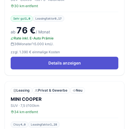
30 km entfernt
Sehr gut
Leasingfaktor
1,0
0,17
76 €
ab
/ Monat
Rate inkl. E-Auto Prämie
36
Monate
5.000 km/J.
zzgl. 1.390 € einmalige Kosten
Details anzeigen
Leasing
Privat & Gewerbe
Neu
MINI COOPER
SUV · 7,5 l/100km
34 km entfernt
Okay
Leasingfaktor
4,0
1,28