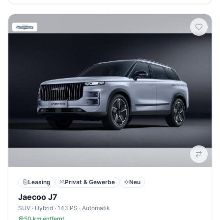
Leasing
Privat & Gewerbe
Neu
Jaecoo J7
SUV · Hybrid · 143 PS · Automatik
50 km entfernt