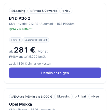
Leasing
Privat & Gewerbe
Neu
BYD Atto 2
SUV · Hybrid · 212 PS · Automatik · 15,8 l/100km
34 km entfernt
Fair
Leasingfaktor
2,4
0,80
281 €
ab
/ Monat
48
Monate
5.000 km/J.
zzgl. 1.390 € einmalige Kosten
Details anzeigen
Leasing
Privat
Neu
E-Auto Prämie bis 6.000 €
Opel Mokka
SUV · Elektro · 156 PS · Automatik