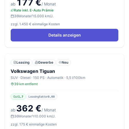
177 €
ab
/ Monat
Rate inkl. E-Auto Prämie
36
Monate
5.000 km/J.
zzgl. 1.450 € einmalige Kosten
Details anzeigen
Leasing
Gewerbe
Neu
Volkswagen Tiguan
SUV · Diesel · 150 PS · Automatik · 5,5 l/100km
39 km entfernt
Gut
Leasingfaktor
1,7
0,60
362 €
ab
/ Monat
36
Monate
10.000 km/J.
zzgl. 175 € einmalige Kosten