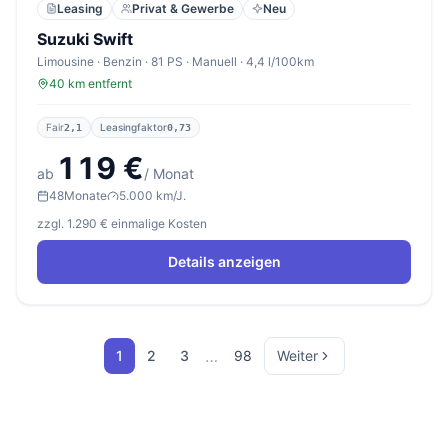
Leasing
Privat & Gewerbe
Neu
Suzuki Swift
Limousine · Benzin · 81 PS · Manuell · 4,4 l/100km
40 km entfernt
Fair
Leasingfaktor
2,1
0,73
119 €
ab
/ Monat
48
Monate
5.000 km/J.
zzgl. 1.290 € einmalige Kosten
Details anzeigen
…
1
2
3
98
Weiter