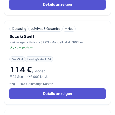
Details anzeigen
Leasing
Privat & Gewerbe
Neu
Suzuki Swift
Kleinwagen · Hybrid · 82 PS · Manuell · 4,4 l/100km
27 km entfernt
Okay
Leasingfaktor
3,6
1,04
114 €
/ Monat
24
Monate
5.000 km/J.
zzgl. 1.290 € einmalige Kosten
Details anzeigen