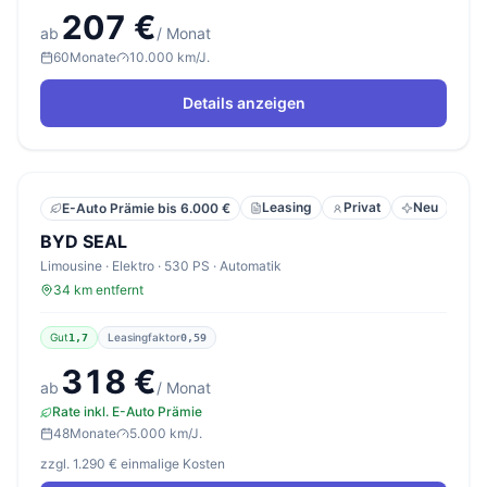
207 €
ab
/ Monat
60
Monate
10.000 km/J.
Details anzeigen
Leasing
Privat
Neu
E-Auto Prämie bis 6.000 €
BYD SEAL
Limousine · Elektro · 530 PS · Automatik
34 km entfernt
Gut
Leasingfaktor
1,7
0,59
318 €
ab
/ Monat
Rate inkl. E-Auto Prämie
48
Monate
5.000 km/J.
zzgl. 1.290 € einmalige Kosten