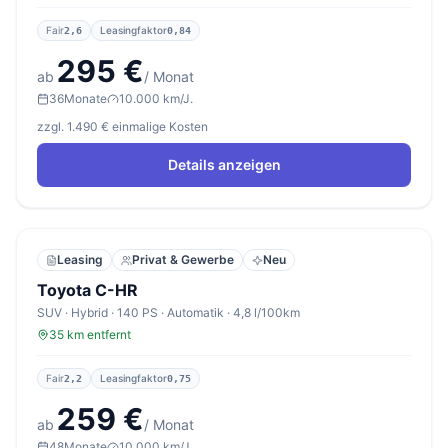
Fair
Leasingfaktor
2,6
0,84
295 €
ab
/ Monat
36
Monate
10.000 km/J.
zzgl. 1.490 € einmalige Kosten
Details anzeigen
Leasing
Privat & Gewerbe
Neu
Toyota C-HR
SUV · Hybrid · 140 PS · Automatik · 4,8 l/100km
35 km entfernt
Fair
Leasingfaktor
2,2
0,75
259 €
ab
/ Monat
48
Monate
10.000 km/J.