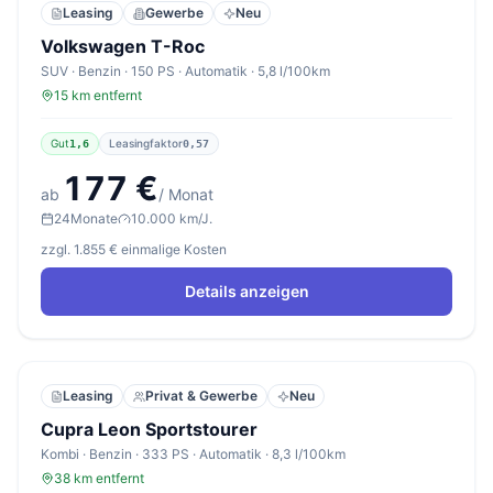
Leasing
Gewerbe
Neu
Volkswagen T-Roc
SUV · Benzin · 150 PS · Automatik · 5,8 l/100km
15 km entfernt
Gut
Leasingfaktor
1,6
0,57
177 €
ab
/ Monat
24
Monate
10.000 km/J.
zzgl. 1.855 € einmalige Kosten
Details anzeigen
Leasing
Privat & Gewerbe
Neu
Cupra Leon Sportstourer
Kombi · Benzin · 333 PS · Automatik · 8,3 l/100km
38 km entfernt