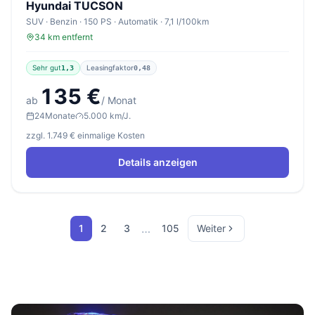
Hyundai TUCSON
SUV · Benzin · 150 PS · Automatik · 7,1 l/100km
34 km entfernt
Sehr gut
Leasingfaktor
1,3
0,48
135 €
ab
/ Monat
24
Monate
5.000 km/J.
zzgl. 1.749 € einmalige Kosten
Details anzeigen
…
1
2
3
105
Weiter