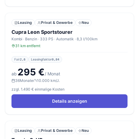
Leasing
Privat & Gewerbe
Neu
Cupra Leon Sportstourer
Kombi · Benzin · 333 PS · Automatik · 8,3 l/100km
31 km entfernt
Fair
Leasingfaktor
2,6
0,84
295 €
ab
/ Monat
36
Monate
10.000 km/J.
zzgl. 1.490 € einmalige Kosten
Details anzeigen
Leasing
Privat & Gewerbe
Neu