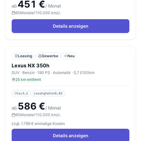
451 €
ab
/ Monat
60
Monate
10.000 km/J.
Details anzeigen
Leasing
Gewerbe
Neu
Lexus NX 350h
SUV · Benzin · 190 PS · Automatik · 5,7 l/100km
25 km entfernt
Okay
Leasingfaktor
3,1
0,93
586 €
ab
/ Monat
60
Monate
10.000 km/J.
zzgl. 1.799 € einmalige Kosten
Details anzeigen