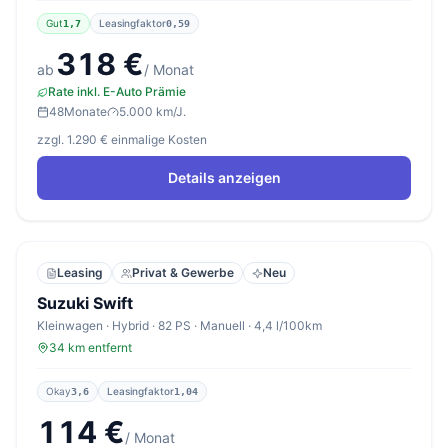
Gut
Leasingfaktor
1,7
0,59
318 €
ab
/ Monat
Rate inkl. E-Auto Prämie
48
Monate
5.000 km/J.
zzgl. 1.290 € einmalige Kosten
Details anzeigen
Leasing
Privat & Gewerbe
Neu
Suzuki Swift
Kleinwagen · Hybrid · 82 PS · Manuell · 4,4 l/100km
34 km entfernt
Okay
Leasingfaktor
3,6
1,04
114 €
/ Monat