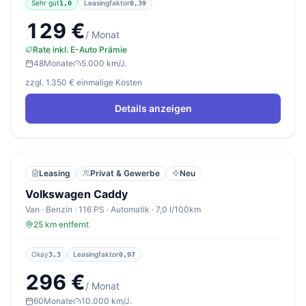
Sehr gut
Leasingfaktor
1,0
0,39
129 €
/ Monat
Rate inkl. E-Auto Prämie
48
Monate
5.000 km/J.
zzgl. 1.350 € einmalige Kosten
Details anzeigen
Leasing
Privat & Gewerbe
Neu
Volkswagen Caddy
Van · Benzin · 116 PS · Automatik · 7,0 l/100km
25 km entfernt
Okay
Leasingfaktor
3,3
0,97
296 €
/ Monat
60
Monate
10.000 km/J.