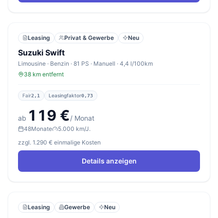
Leasing
Privat & Gewerbe
Neu
Suzuki Swift
Limousine · Benzin · 81 PS · Manuell · 4,4 l/100km
38 km entfernt
Fair
Leasingfaktor
2,1
0,73
119 €
ab
/ Monat
48
Monate
5.000 km/J.
zzgl. 1.290 € einmalige Kosten
Details anzeigen
Leasing
Gewerbe
Neu