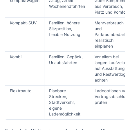
Kompaktwagen
Alltag, Arbeit,
Guter Kompromiss
Wochenendfahrten
aus Verbrauch,
Platz und Komfort
Kompakt-SUV
Familien, höhere
Mehrverbrauch
Sitzposition,
und
flexible Nutzung
Parkraumbedarf
realistisch
einplanen
Kombi
Familien, Gepäck,
Vor allem bei
Urlaubsfahrten
langen Laufzeiten
auf Ausstattung
und Restwertlogik
achten
Elektroauto
Planbare
Ladeoptionen vor
Strecken,
Vertragsabschluss
Stadtverkehr,
prüfen
eigene
Lademöglichkeit