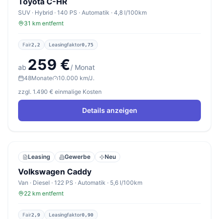
Toyota C-HR
SUV · Hybrid · 140 PS · Automatik · 4,8 l/100km
31 km entfernt
Fair
Leasingfaktor
2,2
0,75
259 €
ab
/ Monat
48
Monate
10.000 km/J.
zzgl. 1.490 € einmalige Kosten
Details anzeigen
Leasing
Gewerbe
Neu
Volkswagen Caddy
Van · Diesel · 122 PS · Automatik · 5,6 l/100km
22 km entfernt
Fair
Leasingfaktor
2,9
0,90