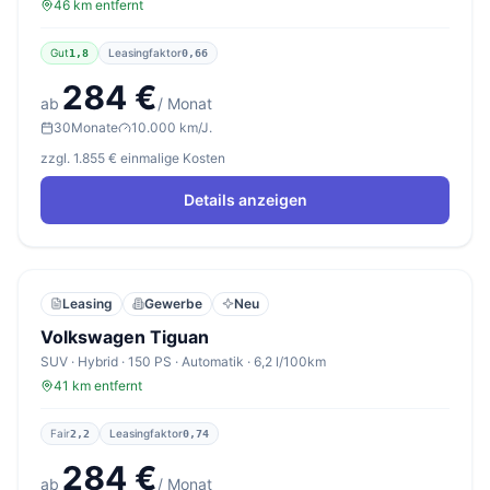
46 km entfernt
Gut
Leasingfaktor
1,8
0,66
284 €
ab
/ Monat
30
Monate
10.000 km/J.
zzgl. 1.855 € einmalige Kosten
Details anzeigen
Leasing
Gewerbe
Neu
Volkswagen Tiguan
SUV · Hybrid · 150 PS · Automatik · 6,2 l/100km
41 km entfernt
Fair
Leasingfaktor
2,2
0,74
284 €
ab
/ Monat