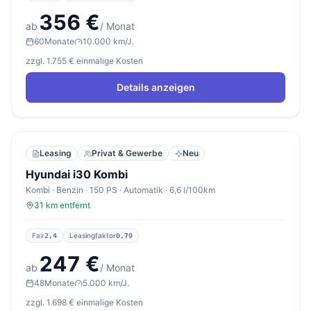
356 €
ab
/ Monat
60
Monate
10.000 km/J.
zzgl. 1.755 € einmalige Kosten
Details anzeigen
Leasing
Privat & Gewerbe
Neu
Hyundai i30 Kombi
Kombi · Benzin · 150 PS · Automatik · 6,6 l/100km
31 km entfernt
Fair
Leasingfaktor
2,4
0,79
247 €
ab
/ Monat
48
Monate
5.000 km/J.
zzgl. 1.698 € einmalige Kosten