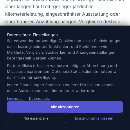
einer langen Laufzeit, geringer jährlicher
Kilometerleistung, eingeschränkter Ausstattung oder
einer höheren Anzahlung hängen. Vergleiche deshalb
immer die vollständigen Vertragsdetails.
Datenschutz-Einstellungen
Wir verwenden notwendige Cookies und lokale Speicherungen,
Viele Anbieter ermöglichen Verträge bereits ab 12
damit leasing-point.de funktioniert und Funktionen wie
Monate. Kurze Laufzeiten sind praktisch, wenn du
Merkliste, Vergleich, Suchverlauf und Anzeigeeinstellungen
flexibel bleiben möchtest oder nur für eine
bereitgestellt werden können.
Übergangsphase ein Auto brauchst. Längere
Partner-Klicks erfassen wir serverseitig zur Abrechnung und
Missbrauchsprävention. Optionale Statistikdienste nutzen wir
Laufzeiten können die Rate senken, binden dich aber
nur mit deiner Einwilligung.
stärker. In Oberhausen ist außerdem das
In den Einstellungen findest du weitere Details und kannst
Kilometerpaket wichtig: Wer nur innerhalb der Stadt
deine Auswahl jederzeit ändern oder widerrufen.
fährt, braucht weniger Reserven als jemand, der
Impressum
Datenschutz
täglich über die Autobahn pendelt. Plane lieber etwas
Alle akzeptieren
realistisch als zu knapp, denn Mehrkilometer können
am Ende teuer werden.
Nur essenzielle
Einstellungen anpassen