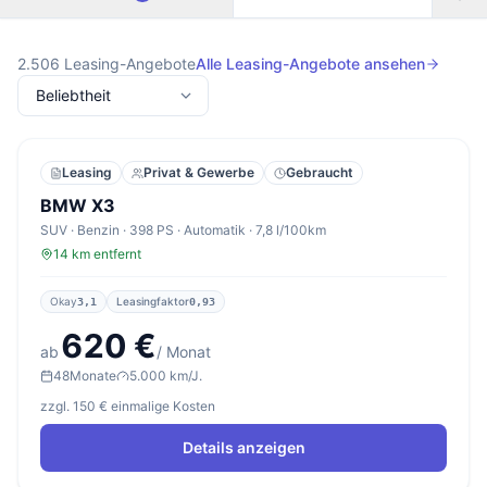
2.506
Leasing-Angebote
Alle Leasing-Angebote ansehen
Leasing
Privat & Gewerbe
Gebraucht
BMW X3
SUV · Benzin · 398 PS · Automatik · 7,8 l/100km
14 km entfernt
Okay
Leasingfaktor
3,1
0,93
620 €
ab
/ Monat
48
Monate
5.000 km/J.
zzgl. 150 € einmalige Kosten
Details anzeigen