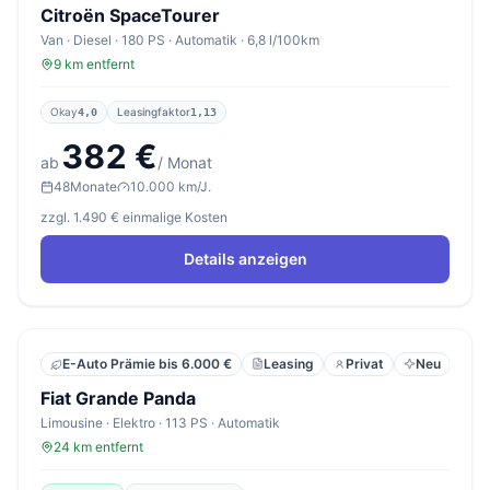
Citroën SpaceTourer
Van · Diesel · 180 PS · Automatik · 6,8 l/100km
9 km entfernt
Okay
Leasingfaktor
4,0
1,13
382 €
ab
/ Monat
48
Monate
10.000 km/J.
zzgl. 1.490 € einmalige Kosten
Details anzeigen
Leasing
Privat
Neu
E-Auto Prämie bis 6.000 €
Fiat Grande Panda
Limousine · Elektro · 113 PS · Automatik
24 km entfernt