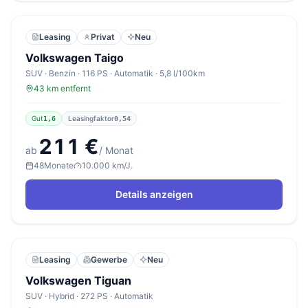
Leasing
Privat
Neu
Volkswagen Taigo
SUV · Benzin · 116 PS · Automatik · 5,8 l/100km
43 km entfernt
Gut
Leasingfaktor
1,6
0,54
211 €
ab
/ Monat
48
Monate
10.000 km/J.
Details anzeigen
Leasing
Gewerbe
Neu
Volkswagen Tiguan
SUV · Hybrid · 272 PS · Automatik