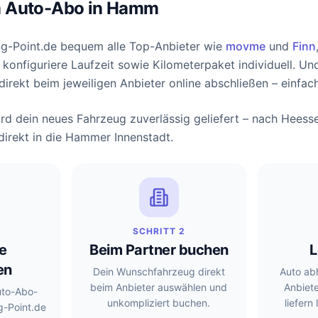
 Auto-Abo in Hamm
ng-Point.de bequem alle Top-Anbieter wie
movme
und
Finn
onfiguriere Laufzeit sowie Kilometerpaket individuell. Un
rekt beim jeweiligen Anbieter online abschließen – einfach,
d dein neues Fahrzeug zuverlässig geliefert – nach Heesse
irekt in die Hammer Innenstadt.
SCHRITT 2
e
Beim Partner buchen
L
en
Dein Wunschfahrzeug direkt
Auto ab
beim Anbieter auswählen und
Anbiet
uto-Abo-
unkompliziert buchen.
liefern
g-Point.de