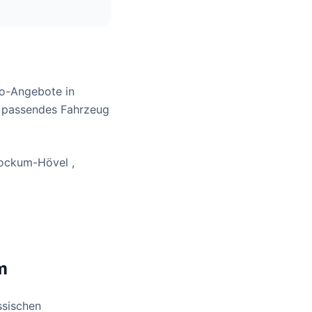
bo-Angebote in
n passendes Fahrzeug
Bockum-Hövel ,
m
ssischen