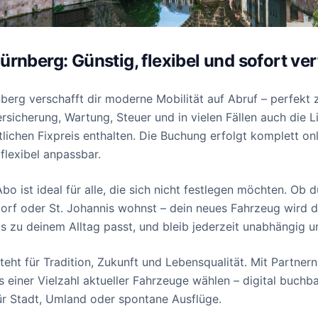
rnberg: Günstig, flexibel und sofort ve
berg verschafft dir moderne Mobilität auf Abruf – perfekt 
sicherung, Wartung, Steuer und in vielen Fällen auch die Li
lichen Fixpreis enthalten. Die Buchung erfolgt komplett onl
 flexibel anpassbar.
 ist ideal für alle, die sich nicht festlegen möchten. Ob d
rf oder St. Johannis wohnst – dein neues Fahrzeug wird dir
s zu deinem Alltag passt, und bleib jederzeit unabhängig u
teht für Tradition, Zukunft und Lebensqualität. Mit Partner
 einer Vielzahl aktueller Fahrzeuge wählen – digital buchba
für Stadt, Umland oder spontane Ausflüge.