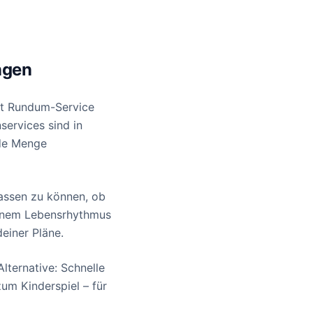
ngen
st Rundum-Service
services sind in
ede Menge
passen zu können, ob
einem Lebensrhythmus
einer Pläne.
lternative: Schnelle
um Kinderspiel – für