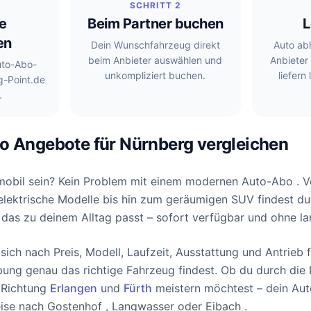
SCHRITT 2
e
Beim Partner buchen
L
en
Dein Wunschfahrzeug direkt
Auto ab
beim Anbieter auswählen und
Anbieter
uto-Abo-
unkompliziert buchen.
liefern
g-Point.de
.
o Angebote für Nürnberg vergleichen
 mobil sein? Kein Problem mit einem modernen Auto-Abo . 
llelektrische Modelle bis hin zum geräumigen SUV findest du
das zu deinem Alltag passt – sofort verfügbar und ohne la
ich nach Preis, Modell, Laufzeit, Ausstattung und Antrieb fi
g genau das richtige Fahrzeug findest. Ob du durch die I
 Richtung
Erlangen
und
Fürth
meistern möchtest – dein Au
weise nach Gostenhof , Langwasser oder Eibach .