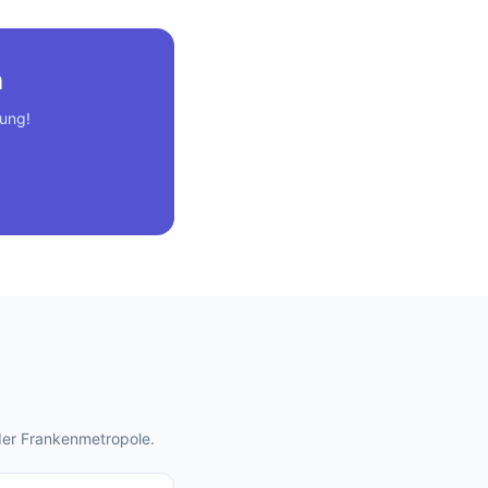
n
tung!
der Frankenmetropole.