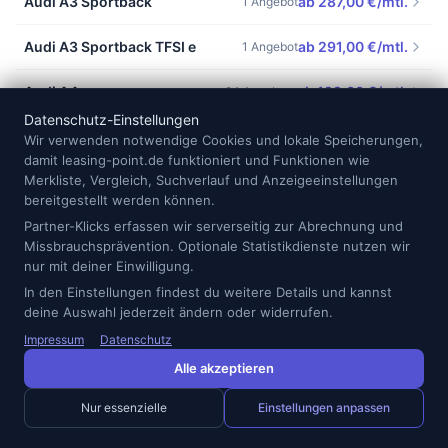
Audi A3 Sportback
ab 287,00 €/mtl.
1 Angebot
Audi A3 Sportback TFSI e
ab 291,00 €/mtl.
1 Angebot
Audi A4
ab 199,00 €/mtl.
94 Angebote
Datenschutz-Einstellungen
Audi A4 allroad quattro
ab 389,00 €/mtl.
1 Angebot
Wir verwenden notwendige Cookies und lokale Speicherungen,
damit leasing-point.de funktioniert und Funktionen wie
Merkliste, Vergleich, Suchverlauf und Anzeigeeinstellungen
Audi A4 Avant
ab 340,00 €/mtl.
1 Angebot
bereitgestellt werden können.
Audi A5
Partner-Klicks erfassen wir serverseitig zur Abrechnung und
ab 298,00 €/mtl.
442 Angebote
Missbrauchsprävention. Optionale Statistikdienste nutzen wir
nur mit deiner Einwilligung.
Audi A5 Avant
ab 356,00 €/mtl.
1 Angebot
In den Einstellungen findest du weitere Details und kannst
deine Auswahl jederzeit ändern oder widerrufen.
Alle anzeigen
Impressum
Datenschutz
Alle akzeptieren
Nur essenzielle
Einstellungen anpassen