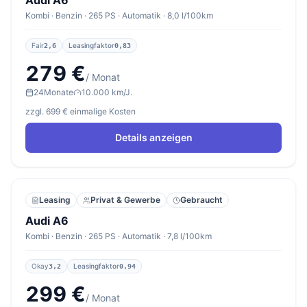
Audi A6
Kombi · Benzin · 265 PS · Automatik · 8,0 l/100km
Fair
Leasingfaktor
2,6
0,83
279 €
/ Monat
24
Monate
10.000 km/J.
zzgl. 699 € einmalige Kosten
Details anzeigen
Leasing
Privat & Gewerbe
Gebraucht
Audi A6
Kombi · Benzin · 265 PS · Automatik · 7,8 l/100km
Okay
Leasingfaktor
3,2
0,94
299 €
/ Monat