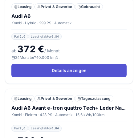
Leasing
Privat & Gewerbe
Gebraucht
Audi A6
Kombi · Hybrid · 299 PS · Automatik
Fair
Leasingfaktor
2,6
0,84
372 €
ab
/ Monat
24
Monate
10.000 km/J.
Details anzeigen
Leasing
Privat & Gewerbe
Tageszulassung
Audi A6 Avant e-tron quattro Tech+ Leder Nav SHZ ACC
Kombi · Elektro · 428 PS · Automatik · 15,6 kWh/100km
Fair
Leasingfaktor
2,6
0,84