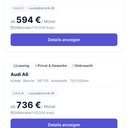
Fair
Leasingfaktor
2,5
0,82
594 €
ab
/ Monat
36
Monate
10.000 km/J.
Details anzeigen
Leasing
Privat & Gewerbe
Gebraucht
Audi A6
Kombi · Benzin · 367 PS · Automatik · 7,6 l/100km
Fair
Leasingfaktor
2,6
0,83
736 €
ab
/ Monat
36
Monate
10.000 km/J.
Details anzeigen