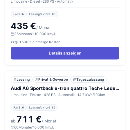
Limousine · Diesel · 286 PS · Automatik
Fair
Leasingfaktor
2,6
0,83
435 €
/ Monat
36
Monate
10.000 km/J.
zzgl. 1.500 € einmalige Kosten
Details anzeigen
Leasing
Privat & Gewerbe
Tageszulassung
Audi A6 Sportback e-tron quattro Tech+ Leder Nav SHZ
Limousine · Elektro · 428 PS · Automatik · 14,7 kWh/100km
Fair
Leasingfaktor
2,6
0,83
711 €
ab
/ Monat
60
Monate
5.000 km/J.